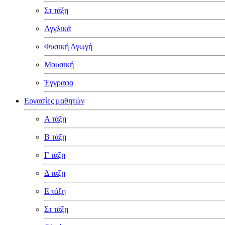
Στ τάξη
Αγγλικά
Φυσική Αγωγή
Μουσική
Έγγραφα
Εργασίες μαθητών
Α τάξη
Β τάξη
Γ τάξη
Δ τάξη
Ε τάξη
Στ τάξη