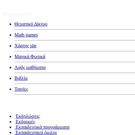
Πλευρικό μενού
Θεματικό Δίκτυο
Math games
Χάρτης site
Μαγικά Φυσικά
Αφής μαθήματα
Βιβλία
Ταινίες
Κατηγορίες
Εκδηλώσεις
Εκδρομές
Εκπαιδευτικά προγράμματα
Εκπαιδευτικοί όμιλοι