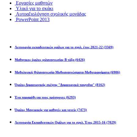
Εργασίες μαθητών
Υλικό για το σκάκι
Αυτοαξιολόγηση σχολικής μονάδας
PowerPoint 2013
Εκπ/κοί Όμιλοι
Λειτουργία εκπαιδευτικών ομίλων για το σχολ. έτος 2021-22
(3569)
Μαθητικος όμιλος φιλαναγνωσίας Β τάξη
(6426)
Μυθολογική Φιλαναγνωσία-Μυθοαναγνώσματα-Μυθογραφήματα
(6906)
Όμιλος Δημιουργικής σκέψης "Δημιουργικά παιχνιδια"
(8162)
Ένα παραμύθι για τους πρόσφυγες
(6293)
Όμιλος Μαγειρικής για μαθητές και γονείς
(7473)
Λειτουργία Εκπαιδευτικών Ομίλων για το σχολ. Έτος 2015-16
(7029)