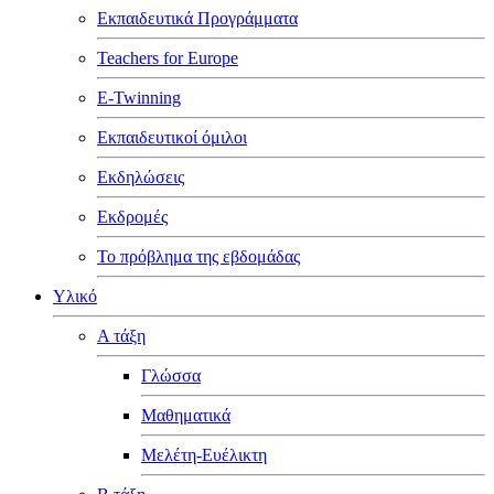
Εκπαιδευτικά Προγράμματα
ε
ρέωση
Teachers for Europe
E-Twinning
ερώσουμε
Εκπαιδευτικοί όμιλοι
ηριότητα
Εκδηλώσεις
γου
Εκδρομές
Το πρόβλημα της εβδομάδας
ρουμε
Υλικό
μο
Α τάξη
γισμό
Γλώσσα
σκευών-
φορών
Μαθηματικά
ίο
Μελέτη-Ευέλικτη
λώσεων)