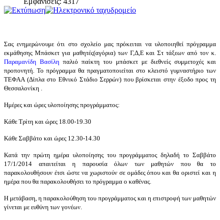
Εμφανίσεις: 4317
Σας ενημερώνουμε ότι στο σχολείο μας πρόκειται να υλοποιηθεί πρόγραμμα
εκμάθησης Μπάσκετ για μαθητές(αγόρια) των Γ,Δ,Ε και Στ τάξεων από τον κ.
Παραμανίδη Βασίλη
παλιό παίκτη του μπάσκετ με διεθνείς συμμετοχές και
προπονητή. Το πρόγραμμα θα πραγματοποιείται στο κλειστό γυμναστήριο των
ΤΕΦΑΑ (Δίπλα στο Εθνικό Στάδιο Σερρών) που βρίσκεται στην έξοδο προς τη
Θεσσαλονίκη .
Ημέρες και ώρες υλοποίησης προγράμματος:
Κάθε Τρίτη και ώρες 18.00-19.30
Κάθε Σαββάτο και ώρες 12.30-14.30
Κατά την πρώτη ημέρα υλοποίησης του προγράμματος δηλαδή το Σαββάτο
17/1/2014 απαιτείται η παρουσία όλων των μαθητών που θα το
παρακολουθήσουν έτσι ώστε να χωριστούν σε ομάδες όπου και θα οριστεί και η
ημέρα που θα παρακολουθήσει το πρόγραμμα ο καθένας.
Η μετάβαση, η παρακολούθηση του προγράμματος και η επιστροφή των μαθητών
γίνεται με ευθύνη των γονέων.