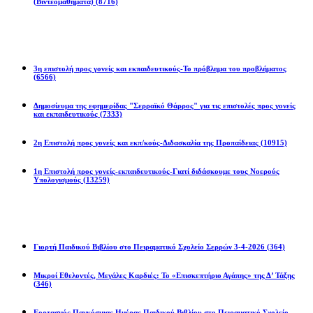
(Βιντεομαθήματα)
(8716)
άν
ώσεις
Επιστολές
οπέμπτης
3η επιστολή προς γονείς και εκπαιδευτικούς-Το πρόβλημα του προβλήματος
(6566)
ές
Δημοσίευμα της εφημερίδας "Σερραϊκό Θάρρος" για τις επιστολές προς γονείς
και εκπαιδευτικούς
(7333)
ριά,
άκι
2η Eπιστολή προς γονείς και εκπ/κούς-Διδασκαλία της Προπαίδειας
(10915)
1η Επιστολή προς γονείς-εκπαιδευτικούς-Γιατί διδάσκουμε τους Νοερούς
Υπολογισμούς
(13259)
ώσεις
ς
Προγράμματα
-
οφόρος
.
Γιορτή Παιδικού Βιβλίου στο Πειραματικό Σχολείο Σερρών 3-4-2026
(364)
Μικροί Εθελοντές, Μεγάλες Καρδιές: Το «Επισκεπτήριο Αγάπης» της Δ’ Τάξης
ιρετισμός-
(346)
μή
ηστικών
Εορτασμός Παγκόσμιας Ημέρας Παιδικού Βιβλίου στο Πειραματικό Σχολείο