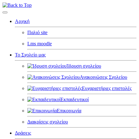
Υ-
ΕΣΗ
ΣΤΗΡΙΟΤΗΤΑΣ
Αρχική
ΛΟΓΟΥ
ΕΩΝ
Παλιό site
ΕΜΟΝΩΝ
Lms moodle
ΤΥΠΟΥ
Το Σχολείο μας
ΡΑΜΑΤΙΚΟΥ
.
Ίδρυση σχολείου
.
ΡΩΝ
Ανακοινώσεις Σχολείου
ΑΜΑΝΛΗΣ»
Ευχαριστήριες επιστολές
τοί
Εκπαιδευτικοί
-
όνες
Επικοινωνία
Διακρίσεις σχολείου
ια
Δράσεις
ιοτήτων