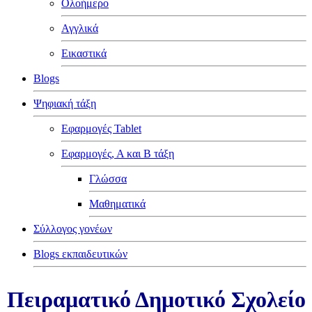
Ολοήμερο
α
)
Αγγλικά
Εικαστικά
ψη
ης
Blogs
Ψηφιακή τάξη
χωση
Εφαρμογές Tablet
των
ής
Εφαρμογές, Α και Β τάξη
Γλώσσα
ά
ισμού).
Μαθηματικά
Σύλλογος γονέων
ψη
ης
Blogs εκπαιδευτικών
ς-
Πειραματικό Δημοτικό Σχολείο
ικές
τάσεις