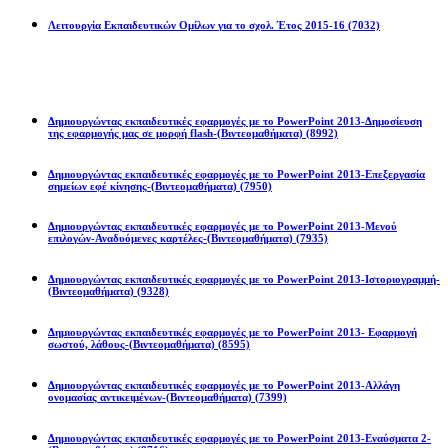
Λειτουργία Εκπαιδευτικών Ομίλων για το σχολ. Έτος 2015-16
(7032)
ές
ματα
Powerpoint 2013
όπιτες,
Δημιουργώντας εκπαιδευτικές εφαρμογές με το PowerPoint 2013-Δημοσίευση
της εφαρμογής μας σε μορφή flash-(Βιντεομαθήματα)
(8992)
ών
)
Δημιουργώντας εκπαιδευτικές εφαρμογές με το PowerPoint 2013-Επεξεργασία
σημείων εφέ κίνησης-(Βιντεομαθήματα)
(7950)
ανώθηκε
Δημιουργώντας εκπαιδευτικές εφαρμογές με το PowerPoint 2013-Μενού
επιλογών-Αναδυόμενες καρτέλες-(Βιντεομαθήματα)
(7935)
ία
Δημιουργώντας εκπαιδευτικές εφαρμογές με το PowerPoint 2013-Ιστοριογραμμή-
(Βιντεομαθήματα)
(9328)
ιάτικο
Δημιουργώντας εκπαιδευτικές εφαρμογές με το PowerPoint 2013- Εφαρμογή
σωστού, λάθους-(Βιντεομαθήματα)
(8595)
ταφάν)
Δημιουργώντας εκπαιδευτικές εφαρμογές με το PowerPoint 2013-Αλλάγη
ονομασίας αντικειμένων-(Βιντεομαθήματα)
(7399)
Δημιουργώντας εκπαιδευτικές εφαρμογές με το PowerPoint 2013-Εναύσματα 2-