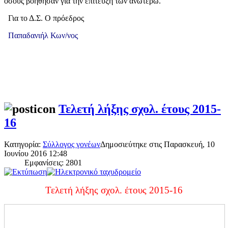
όσους βοήθησαν για την επίτευξη των ανωτέρω.
ια το Δ.Σ. Ο πρόεδρος
Παπαδανιήλ Κων/νος
Τελετή λήξης σχολ. έτους 2015-
16
Κατηγορία:
Σύλλογος γονέων
Δημοσιεύτηκε στις Παρασκευή, 10
Ιουνίου 2016 12:48
Εμφανίσεις: 2801
Τελετή λήξης σχολ. έτους 2015-16