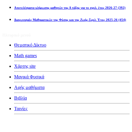
ή
Αποτελέσματα κλήρωσης μαθητών της Α τάξης για το σχολ. έτος 2026-27
(392)
οπέμπτης.
Διαγωνισμός Μαθηματικών της Φύσης και της Ζωής-Σχολ. Έτος 2025-26
(454)
ψη
ης
Πλευρικό μενού
Θεματικό Δίκτυο
Math games
υπικού
ήματος
Χάρτης site
ελματικών
αγραφών.
Μαγικά Φυσικά
Αφής μαθήματα
χωση
Βιβλία
η
Ταινίες
ρικής
Κατηγορίες