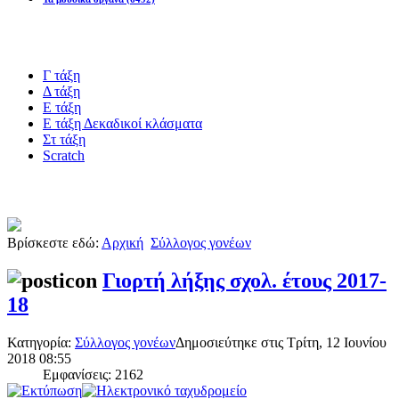
ρισκομένους.
Blogs υλικό
τικό
Γ τάξη
ύλιο
Δ τάξη
Ε τάξη
γου
Ε τάξη Δεκαδικοί κλάσματα
ιστεί
Στ τάξη
Scratch
σαν
Πιστοποίηση esafety
Βρίσκεστε εδώ:
Αρχική
Σύλλογος γονέων
υξη
ρω.
Γιορτή λήξης σχολ. έτους 2017-
18
Κατηγορία:
Σύλλογος γονέων
Δημοσιεύτηκε στις Τρίτη, 12 Ιουνίου
2018 08:55
Εμφανίσεις: 2162