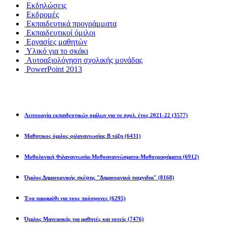
υργήσει
Εκδηλώσεις
Εκδρομές
Εκπαιδευτικά προγράμματα
Εκπαιδευτικοί όμιλοι
ά
Εργασίες μαθητών
Υλικό για το σκάκι
ίων
Αυτοαξιολόγηση σχολικής μονάδας
PowerPoint 2013
χωση
Εκπ/κοί Όμιλοι
σας
Λειτουργία εκπαιδευτικών ομίλων για το σχολ. έτος 2021-22
(3577)
φορικής.
Μαθητικος όμιλος φιλαναγνωσίας Β τάξη
(6431)
ΗΛΩΣΕΙΣ-
ΤΕΣ
Μυθολογική Φιλαναγνωσία-Μυθοαναγνώσματα-Μυθογραφήματα
(6912)
Όμιλος Δημιουργικής σκέψης "Δημιουργικά παιχνιδια"
(8168)
Ένα παραμύθι για τους πρόσφυγες
(6295)
κές
ς
Όμιλος Μαγειρικής για μαθητές και γονείς
(7476)
ερόταν