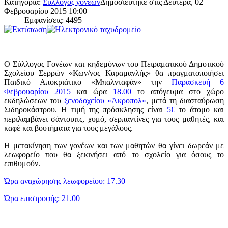
Κατηγορία:
Σύλλογος γονέων
Δημοσιεύτηκε στις Δευτέρα, 02
Φεβρουαρίου 2015 10:00
Εμφανίσεις: 4495
Ο Σύλλογος Γονέων και κηδεμόνων του Πειραματικού Δημοτικού
Σχολείου Σερρών «Κων/νος Καραμανλής» θα πραγματοποιήσει
Παιδικό Αποκριάτικο «Μπαλνταφάν» την
Παρασκευή 6
Φεβρουαρίου 2015
και ώρα
18.00
το απόγευμα στο χώρο
εκδηλώσεων του
ξενοδοχείου «Άκροπολ»
, μετά τη διασταύρωση
Σιδηροκάστρου. Η τιμή της πρόσκλησης είναι
5€
το άτομο και
περιλαμβάνει σάντουιτς, χυμό, σερπαντίνες για τους μαθητές, και
καφέ και βουτήματα για τους μεγάλους.
Η μετακίνηση των γονέων και των μαθητών θα γίνει δωρεάν με
λεωφορείο που θα ξεκινήσει από το σχολείο για όσους το
επιθυμούν.
Ώρα αναχώρησης λεωφορείου: 17.30
Ώρα επιστροφής: 21.00