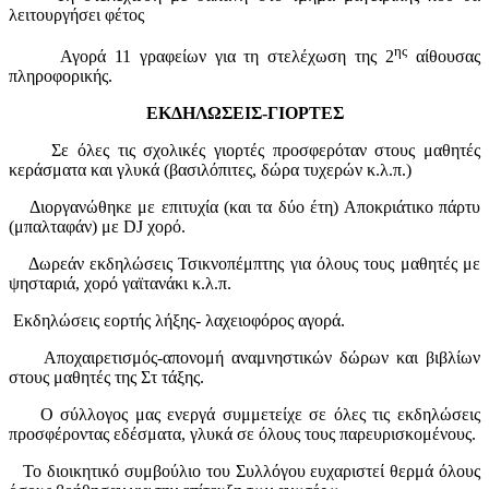
λειτουργήσει φέτος
ης
1
Αγορά 11 γραφείων για τη στελέχωση της 2
αίθουσας
πληροφορικής.
ΕΚΔΗΛΩΣΕΙΣ-ΓΙΟΡΤΕΣ
Σε όλες τις σχολικές γιορτές προσφερόταν στους μαθητές
κεράσματα και γλυκά (βασιλόπιτες, δώρα τυχερών κ.λ.π.)
Διοργανώθηκε με επιτυχία (και τα δύο έτη) Αποκριάτικο πάρτυ
(μπαλταφάν) με
DJ
χορό.
Δωρεάν εκδηλώσεις Τσικνοπέμπτης για όλους τους μαθητές με
ψησταριά, χορό γαϊτανάκι κ.λ.π.
Εκδηλώσεις εορτής λήξης- λαχειοφόρος αγορά.
Αποχαιρετισμός-απονομή αναμνηστικών δώρων και βιβλίων
στους μαθητές της Στ τάξης.
Ο σύλλογος μας ενεργά συμμετείχε σε όλες τις εκδηλώσεις
προσφέροντας εδέσματα, γλυκά σε όλους τους παρευρισκομένους.
Το διοικητικό συμβούλιο του Συλλόγου ευχαριστεί θερμά όλους