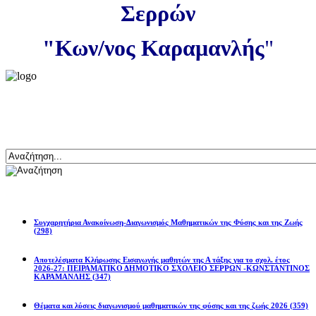
Σερρών
"Κων/νος Καραμανλής
"
ψη
ης
ερειακή
οφύτευση.
Αναζήτηση
ψη
ης
Ανακοινώσεις
ορά
τών
Συγχαρητήρια Ανακοίνωση-Διαγωνισμός Μαθηματικών της Φύσης και της Ζωής
(298)
ρεία
ς
Αποτελέσματα Κλήρωσης Εισαγωγής μαθητών της Α τάξης για το σχολ. έτος
2026-27: ΠΕΙΡΑΜΑΤΙΚΟ ΔΗΜΟΤΙΚΟ ΣΧΟΛΕΙΟ ΣΕΡΡΩΝ -ΚΩΝΣΤΑΝΤΙΝΟΣ
ΚΑΡΑΜΑΝΛΗΣ
(347)
ν
Θέματα και λύσεις διαγωνισμού μαθηματικών της φύσης και της ζωής 2026
(359)