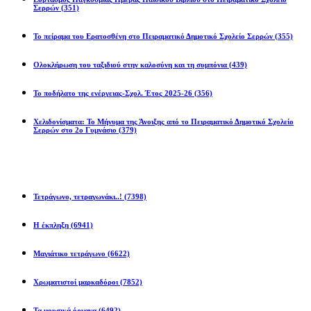
Σερρών
(351)
Το πείραμα του Ερατοσθένη στο Πειραματικό Δημοτικό Σχολείο Σερρών
(355)
Ολοκλήρωση του ταξιδιού στην καλοσύνη και τη συμπόνια
(439)
Το ποδήλατο της ενέργειας-Σχολ. Έτος 2025-26
(356)
Χελιδονίσματα: Το Μήνυμα της Άνοιξης από το Πειραματικό Δημοτικό Σχολείο
Σερρών στο 2ο Γυμνάσιο
(379)
Προβλήματα
Τετράγωνο, τετραγωνάκι..!
(7398)
Η έκπληξη
(6941)
Μαγιάτικο τετράγωνο
(6622)
Χρωματιστοί μαρκαδόροι
(7852)
Τα μουσικά όργανα
(6492)