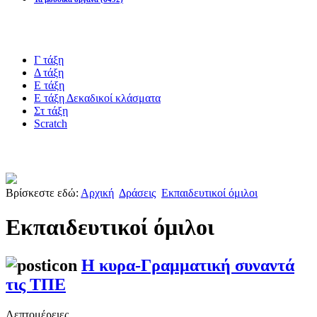
Blogs υλικό
Γ τάξη
Δ τάξη
Ε τάξη
Ε τάξη Δεκαδικοί κλάσματα
Στ τάξη
Scratch
Πιστοποίηση esafety
Βρίσκεστε εδώ:
Αρχική
Δράσεις
Εκπαιδευτικοί όμιλοι
Εκπαιδευτικοί όμιλοι
Η κυρα-Γραμματική συναντά
τις ΤΠΕ
Λεπτομέρειες