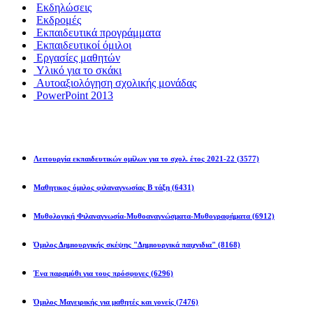
Εκδηλώσεις
Εκδρομές
Εκπαιδευτικά προγράμματα
Εκπαιδευτικοί όμιλοι
Εργασίες μαθητών
Υλικό για το σκάκι
Αυτοαξιολόγηση σχολικής μονάδας
PowerPoint 2013
Εκπ/κοί Όμιλοι
Λειτουργία εκπαιδευτικών ομίλων για το σχολ. έτος 2021-22
(3577)
Μαθητικος όμιλος φιλαναγνωσίας Β τάξη
(6431)
Μυθολογική Φιλαναγνωσία-Μυθοαναγνώσματα-Μυθογραφήματα
(6912)
Όμιλος Δημιουργικής σκέψης "Δημιουργικά παιχνιδια"
(8168)
Ένα παραμύθι για τους πρόσφυγες
(6296)
Όμιλος Μαγειρικής για μαθητές και γονείς
(7476)