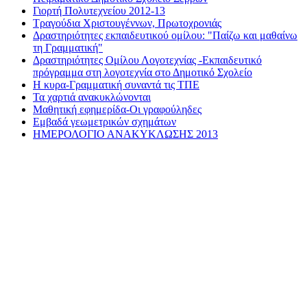
Γιορτή Πολυτεχνείου 2012-13
Τραγούδια Χριστουγέννων, Πρωτοχρονιάς
Δραστηριότητες εκπαιδευτικού ομίλου: "Παίζω και μαθαίνω
τη Γραμματική"
Δραστηριότητες Ομίλου Λογοτεχνίας -Εκπαιδευτικό
πρόγραμμα στη λογοτεχνία στο Δημοτικό Σχολείο
Η κυρα-Γραμματική συναντά τις ΤΠΕ
Τα χαρτιά ανακυκλώνονται
Μαθητική εφημερίδα-Οι γραφούληδες
Εμβαδά γεωμετρικών σχημάτων
ΗΜΕΡΟΛΟΓΙΟ ΑΝΑΚΥΚΛΩΣΗΣ 2013