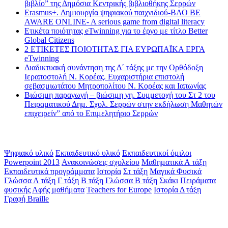
βιβλίο” της Δημόσια Κεντρικής βιβλιοθήκης Σερρών
Erasmus+. Δημιουργία ψηφιακού παιχνιδιού-ΒΑΟ BE
AWARE ONLINE- A serious game from digital literacy
Ετικέτα ποιότητας eTwinning για το έργο με τίτλο Better
Global Citizens
2 ΕΤΙΚΕΤΕΣ ΠΟΙΟΤΗΤΑΣ ΓΙΑ ΕΥΡΩΠΑΪΚΑ ΕΡΓΑ
eTwinning
Διαδικτυακή συνάντηση της Δ΄ τάξης με την Ορθόδοξη
Ιεραποστολή Ν. Κορέας. Ευχαριστήρια επιστολή
σεβασμιωτάτου Μητροπολίτου Ν. Κορέας και Ιαπωνίας
Βιώσιμη παραγωγή – βιώσιμη γη. Συμμετοχή του Στ 2 του
Πειραματικού Δημ. Σχολ. Σερρών στην εκδήλωση Μαθητών
επιχειρείν” από το Επιμελητήριο Σερρών
Ετικέτες
Ψηφιακό υλικό
Εκπαιδευτικό υλικό
Εκπαιδευτικοί όμιλοι
Powerpoint 2013
Ανακοινώσεις σχολείου
Μαθηματικά Α τάξη
Εκπαιδευτικά προγράμματα
Ιστορία
Στ τάξη
Μαγικά Φυσικά
Γλώσσα Α τάξη
Γ τάξη
Β τάξη
Γλώσσα Β τάξη
Σκάκι
Πειράματα
φυσικής
Αφής μαθήματα
Teachers for Europe
Ιστορία Δ τάξη
Γραφή Braille
Math games