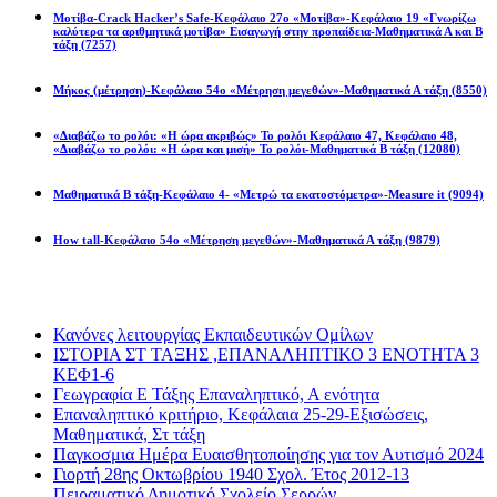
Μοτίβα-Crack Hacker’s Safe-Κεφάλαιο 27ο «Μοτίβα»-Κεφάλαιο 19 «Γνωρίζω
καλύτερα τα αριθμητικά μοτίβα» Εισαγωγή στην προπαίδεια-Μαθηματικά Α και Β
τάξη
(7257)
Μήκος (μέτρηση)-Κεφάλαιο 54ο «Μέτρηση μεγεθών»-Μαθηματικά Α τάξη
(8550)
«Διαβάζω το ρολόι: «Η ώρα ακριβώς» Το ρολόι Κεφάλαιο 47, Κεφάλαιο 48,
«Διαβάζω το ρολόι: «Η ώρα και μισή» Το ρολόι-Μαθηματικά Β τάξη
(12080)
Μαθηματικά Β τάξη-Κεφάλαιο 4- «Μετρώ τα εκατοστόμετρα»-Measure it
(9094)
How tall-Κεφάλαιο 54ο «Μέτρηση μεγεθών»-Μαθηματικά Α τάξη
(9879)
Διαβάσατε πιο πολύ
Κανόνες λειτουργίας Εκπαιδευτικών Ομίλων
ΙΣΤΟΡΙΑ ΣΤ ΤΑΞΗΣ ,ΕΠΑΝΑΛΗΠΤΙΚΟ 3 ΕΝΟΤΗΤΑ 3
ΚΕΦ1-6
Γεωγραφία Ε Τάξης Επαναληπτικό, Α ενότητα
Επαναληπτικό κριτήριο, Κεφάλαια 25-29-Εξισώσεις,
Μαθηματικά, Στ τάξη
Παγκοσμια Ημέρα Ευαισθητοποίησης για τον Αυτισμό 2024
Γιορτή 28ης Οκτωβρίου 1940 Σχολ. Έτος 2012-13
Πειραματικό Δημοτικό Σχολείο Σερρών