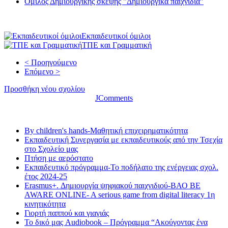
Όμιλος Δημιουργικής σκέψης "Δημιουργικά παιχνιδια"
Εκπαιδευτικοί όμιλοι
ΤΠΕ και Γραμματική
< Προηγούμενο
Επόμενο >
Προσθήκη νέου σχολίου
JComments
Τελευταία νέα
By children's hands-Μαθητική επιχειρηματικότητα
Εκπαιδευτική Συνεργασία με εκπαιδευτικούς από την Τσεχία
στο Σχολείο μας
Πτήση με αερόστατο
Εκπαιδευτικό πρόγραμμα-Το ποδήλατο της ενέργειας σχολ.
έτος 2024-25
Erasmus+. Δημιουργία ψηφιακού παιχνιδιού-ΒΑΟ BE
AWARE ONLINE- A serious game from digital literacy 1η
κινητικότητα
Γιορτή παππού και γιαγιάς
Το δικό μας Audiobook – Πρόγραμμα “Ακούγοντας ένα