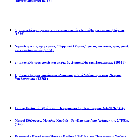
(Βιντεομαθήματα)
(8716)
Επιστολές
3η επιστολή προς γονείς και εκπαιδευτικούς-Το πρόβλημα του προβλήματος
(6566)
Δημοσίευμα της εφημερίδας "Σερραϊκό Θάρρος" για τις επιστολές προς γονείς
και εκπαιδευτικούς
(7333)
2η Eπιστολή προς γονείς και εκπ/κούς-Διδασκαλία της Προπαίδειας
(10917)
1η Επιστολή προς γονείς-εκπαιδευτικούς-Γιατί διδάσκουμε τους Νοερούς
Υπολογισμούς
(13260)
Προγράμματα
Γιορτή Παιδικού Βιβλίου στο Πειραματικό Σχολείο Σερρών 3-4-2026
(364)
Μικροί Εθελοντές, Μεγάλες Καρδιές: Το «Επισκεπτήριο Αγάπης» της Δ’ Τάξης
(346)
Εορτασμός Παγκόσμιας Ημέρας Παιδικού Βιβλίου στο Πειραματικό Σχολείο