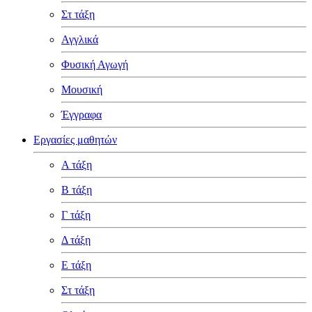
Στ τάξη
Αγγλικά
Φυσική Αγωγή
Μουσική
Έγγραφα
Εργασίες μαθητών
Α τάξη
Β τάξη
Γ τάξη
Δ τάξη
Ε τάξη
Στ τάξη