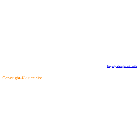
Property Management Seattle
Copyright@kiriazidiss