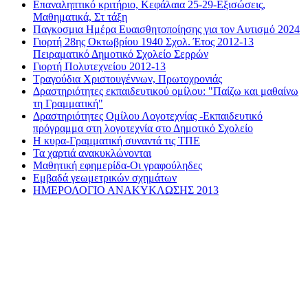
Επαναληπτικό κριτήριο, Κεφάλαια 25-29-Εξισώσεις,
Μαθηματικά, Στ τάξη
Παγκοσμια Ημέρα Ευαισθητοποίησης για τον Αυτισμό 2024
Γιορτή 28ης Οκτωβρίου 1940 Σχολ. Έτος 2012-13
Πειραματικό Δημοτικό Σχολείο Σερρών
Γιορτή Πολυτεχνείου 2012-13
Τραγούδια Χριστουγέννων, Πρωτοχρονιάς
Δραστηριότητες εκπαιδευτικού ομίλου: "Παίζω και μαθαίνω
τη Γραμματική"
Δραστηριότητες Ομίλου Λογοτεχνίας -Εκπαιδευτικό
πρόγραμμα στη λογοτεχνία στο Δημοτικό Σχολείο
Η κυρα-Γραμματική συναντά τις ΤΠΕ
Τα χαρτιά ανακυκλώνονται
Μαθητική εφημερίδα-Οι γραφούληδες
Εμβαδά γεωμετρικών σχημάτων
ΗΜΕΡΟΛΟΓΙΟ ΑΝΑΚΥΚΛΩΣΗΣ 2013