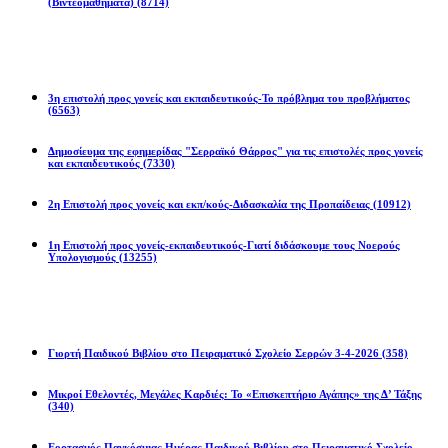
(Βιντεομαθήματα)
(8714)
Επιστολές
3η επιστολή προς γονείς και εκπαιδευτικούς-Το πρόβλημα του προβλήματος
(6563)
Δημοσίευμα της εφημερίδας "Σερραϊκό Θάρρος" για τις επιστολές προς γονείς
και εκπαιδευτικούς
(7330)
2η Eπιστολή προς γονείς και εκπ/κούς-Διδασκαλία της Προπαίδειας
(10912)
1η Επιστολή προς γονείς-εκπαιδευτικούς-Γιατί διδάσκουμε τους Νοερούς
Υπολογισμούς
(13255)
Προγράμματα
Γιορτή Παιδικού Βιβλίου στο Πειραματικό Σχολείο Σερρών 3-4-2026
(358)
Μικροί Εθελοντές, Μεγάλες Καρδιές: Το «Επισκεπτήριο Αγάπης» της Δ’ Τάξης
(340)
Εορτασμός Παγκόσμιας Ημέρας Παιδικού Βιβλίου στο Πειραματικό Σχολείο