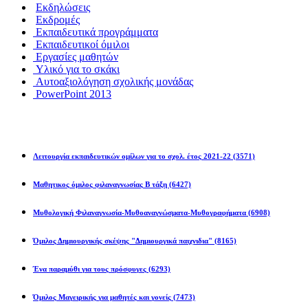
Εκδηλώσεις
Εκδρομές
Εκπαιδευτικά προγράμματα
Εκπαιδευτικοί όμιλοι
Εργασίες μαθητών
Υλικό για το σκάκι
Αυτοαξιολόγηση σχολικής μονάδας
PowerPoint 2013
Εκπ/κοί Όμιλοι
Λειτουργία εκπαιδευτικών ομίλων για το σχολ. έτος 2021-22
(3571)
Μαθητικος όμιλος φιλαναγνωσίας Β τάξη
(6427)
Μυθολογική Φιλαναγνωσία-Μυθοαναγνώσματα-Μυθογραφήματα
(6908)
Όμιλος Δημιουργικής σκέψης "Δημιουργικά παιχνιδια"
(8165)
Ένα παραμύθι για τους πρόσφυγες
(6293)
Όμιλος Μαγειρικής για μαθητές και γονείς
(7473)