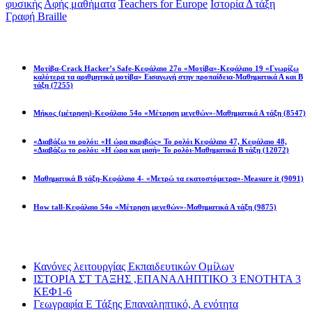
φυσικής
Αφής μαθήματα
Teachers for Europe
Ιστορία Δ τάξη
Γραφή Braille
Math games
Μοτίβα-Crack Hacker’s Safe-Κεφάλαιο 27ο «Μοτίβα»-Κεφάλαιο 19 «Γνωρίζω
καλύτερα τα αριθμητικά μοτίβα» Εισαγωγή στην προπαίδεια-Μαθηματικά Α και Β
τάξη
(7255)
Μήκος (μέτρηση)-Κεφάλαιο 54ο «Μέτρηση μεγεθών»-Μαθηματικά Α τάξη
(8547)
«Διαβάζω το ρολόι: «Η ώρα ακριβώς» Το ρολόι Κεφάλαιο 47, Κεφάλαιο 48,
«Διαβάζω το ρολόι: «Η ώρα και μισή» Το ρολόι-Μαθηματικά Β τάξη
(12072)
Μαθηματικά Β τάξη-Κεφάλαιο 4- «Μετρώ τα εκατοστόμετρα»-Measure it
(9091)
How tall-Κεφάλαιο 54ο «Μέτρηση μεγεθών»-Μαθηματικά Α τάξη
(9875)
Διαβάσατε πιο πολύ
Κανόνες λειτουργίας Εκπαιδευτικών Ομίλων
ΙΣΤΟΡΙΑ ΣΤ ΤΑΞΗΣ ,ΕΠΑΝΑΛΗΠΤΙΚΟ 3 ΕΝΟΤΗΤΑ 3
ΚΕΦ1-6
Γεωγραφία Ε Τάξης Επαναληπτικό, Α ενότητα