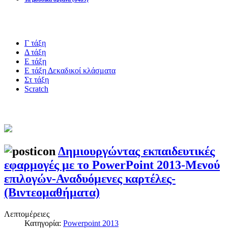
Blogs υλικό
Γ τάξη
Δ τάξη
Ε τάξη
Ε τάξη Δεκαδικοί κλάσματα
Στ τάξη
Scratch
Πιστοποίηση esafety
Δημιουργώντας εκπαιδευτικές
εφαρμογές με το PowerPoint 2013-Μενού
επιλογών-Αναδυόμενες καρτέλες-
(Βιντεομαθήματα)
Λεπτομέρειες
Κατηγορία:
Powerpoint 2013