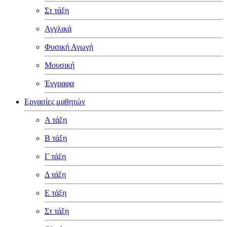
Στ τάξη
Αγγλικά
Φυσική Αγωγή
Μουσική
Έγγραφα
Εργασίες μαθητών
Α τάξη
Β τάξη
Γ τάξη
Δ τάξη
Ε τάξη
Στ τάξη