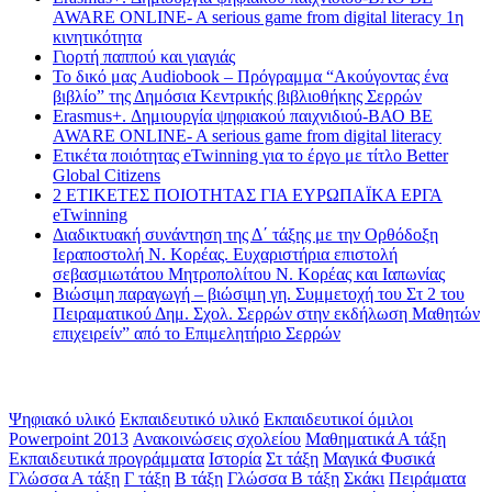
AWARE ONLINE- A serious game from digital literacy 1η
κινητικότητα
Γιορτή παππού και γιαγιάς
Το δικό μας Audiobook – Πρόγραμμα “Ακούγοντας ένα
βιβλίο” της Δημόσια Κεντρικής βιβλιοθήκης Σερρών
Erasmus+. Δημιουργία ψηφιακού παιχνιδιού-ΒΑΟ BE
AWARE ONLINE- A serious game from digital literacy
Ετικέτα ποιότητας eTwinning για το έργο με τίτλο Better
Global Citizens
2 ΕΤΙΚΕΤΕΣ ΠΟΙΟΤΗΤΑΣ ΓΙΑ ΕΥΡΩΠΑΪΚΑ ΕΡΓΑ
eTwinning
Διαδικτυακή συνάντηση της Δ΄ τάξης με την Ορθόδοξη
Ιεραποστολή Ν. Κορέας. Ευχαριστήρια επιστολή
σεβασμιωτάτου Μητροπολίτου Ν. Κορέας και Ιαπωνίας
Βιώσιμη παραγωγή – βιώσιμη γη. Συμμετοχή του Στ 2 του
Πειραματικού Δημ. Σχολ. Σερρών στην εκδήλωση Μαθητών
επιχειρείν” από το Επιμελητήριο Σερρών
Ετικέτες
Ψηφιακό υλικό
Εκπαιδευτικό υλικό
Εκπαιδευτικοί όμιλοι
Powerpoint 2013
Ανακοινώσεις σχολείου
Μαθηματικά Α τάξη
Εκπαιδευτικά προγράμματα
Ιστορία
Στ τάξη
Μαγικά Φυσικά
Γλώσσα Α τάξη
Γ τάξη
Β τάξη
Γλώσσα Β τάξη
Σκάκι
Πειράματα