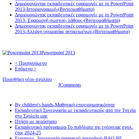
Δημιουργώντας εκπαιδευτικές εφαρμογές με το PowerPoint
2013-Ιστοριογραμμή-(Βιντεομαθήματα)
Δημιουργώντας εκπαιδευτικές εφαρμογές με το PowerPoint
2013- Εφαρμογή σωστού, λάθους-(Βιντεομαθήματα)
Δημιουργώντας εκπαιδευτικές εφαρμογές με το PowerPoint
2013-Αλλάγη ονομασίας αντικειμένων-(Βιντεομαθήματα)
Powerpoint 2013
< Προηγούμενο
Επόμενο >
Προσθήκη νέου σχολίου
JComments
Τελευταία νέα
By children's hands-Μαθητική επιχειρηματικότητα
Εκπαιδευτική Συνεργασία με εκπαιδευτικούς από την Τσεχία
στο Σχολείο μας
Πτήση με αερόστατο
Εκπαιδευτικό πρόγραμμα-Το ποδήλατο της ενέργειας σχολ.
έτος 2024-25
Erasmus+. Δημιουργία ψηφιακού παιχνιδιού-ΒΑΟ BE