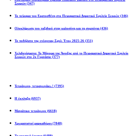
Σερρών
(347)
Το πείραμα του Ερατοσθένη στο Πειραματικό Δημοτικό Σχολείο Σερρών
(346)
Ολοκλήρωση του ταξιδιού στην καλοσύνη και τη συμπόνια
(436)
Το ποδήλατο της ενέργειας-Σχολ. Έτος 2025-26
(351)
Χελιδονίσματα: Το Μήνυμα της Άνοιξης από το Πειραματικό Δημοτικό Σχολείο
Σερρών στο 2ο Γυμνάσιο
(377)
Προβλήματα
Τετράγωνο, τετραγωνάκι..!
(7395)
Η έκπληξη
(6937)
Μαγιάτικο τετράγωνο
(6618)
Χρωματιστοί μαρκαδόροι
(7848)
Τα μουσικά όργανα
(6489)