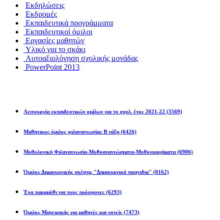
Εκδηλώσεις
Εκδρομές
Εκπαιδευτικά προγράμματα
Εκπαιδευτικοί όμιλοι
Εργασίες μαθητών
Υλικό για το σκάκι
Αυτοαξιολόγηση σχολικής μονάδας
PowerPoint 2013
Εκπ/κοί Όμιλοι
Λειτουργία εκπαιδευτικών ομίλων για το σχολ. έτος 2021-22
(3569)
Μαθητικος όμιλος φιλαναγνωσίας Β τάξη
(6426)
Μυθολογική Φιλαναγνωσία-Μυθοαναγνώσματα-Μυθογραφήματα
(6906)
Όμιλος Δημιουργικής σκέψης "Δημιουργικά παιχνιδια"
(8162)
Ένα παραμύθι για τους πρόσφυγες
(6293)
Όμιλος Μαγειρικής για μαθητές και γονείς
(7473)