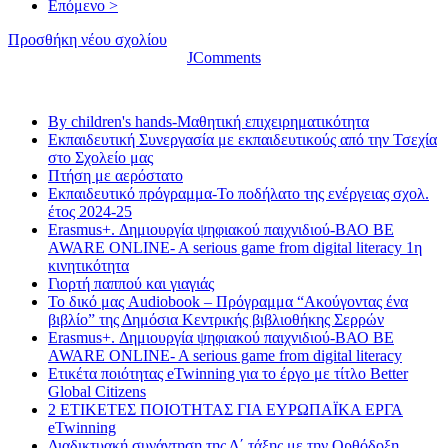
Επόμενο >
Προσθήκη νέου σχολίου
JComments
Τελευταία νέα
By children's hands-Μαθητική επιχειρηματικότητα
Εκπαιδευτική Συνεργασία με εκπαιδευτικούς από την Τσεχία
στο Σχολείο μας
Πτήση με αερόστατο
Εκπαιδευτικό πρόγραμμα-Το ποδήλατο της ενέργειας σχολ.
έτος 2024-25
Erasmus+. Δημιουργία ψηφιακού παιχνιδιού-ΒΑΟ BE
AWARE ONLINE- A serious game from digital literacy 1η
κινητικότητα
Γιορτή παππού και γιαγιάς
Το δικό μας Audiobook – Πρόγραμμα “Ακούγοντας ένα
βιβλίο” της Δημόσια Κεντρικής βιβλιοθήκης Σερρών
Erasmus+. Δημιουργία ψηφιακού παιχνιδιού-ΒΑΟ BE
AWARE ONLINE- A serious game from digital literacy
Ετικέτα ποιότητας eTwinning για το έργο με τίτλο Better
Global Citizens
2 ΕΤΙΚΕΤΕΣ ΠΟΙΟΤΗΤΑΣ ΓΙΑ ΕΥΡΩΠΑΪΚΑ ΕΡΓΑ
eTwinning
Διαδικτυακή συνάντηση της Δ΄ τάξης με την Ορθόδοξη