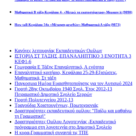
Μαθηματικά Β τάξη-Κεφάλαιο 4- «Μετρώ τα εκατοστόμετρα»-Measure it
(9090)
How tall-Κεφάλαιο 54ο «Μέτρηση μεγεθών»-Μαθηματικά Α τάξη
(9873)
Διαβάσατε πιο πολύ
Κανόνες λειτουργίας Εκπαιδευτικών Ομίλων
ΙΣΤΟΡΙΑ ΣΤ ΤΑΞΗΣ ,ΕΠΑΝΑΛΗΠΤΙΚΟ 3 ΕΝΟΤΗΤΑ 3
ΚΕΦ1-6
Γεωγραφία Ε Τάξης Επαναληπτικό, Α ενότητα
Επαναληπτικό κριτήριο, Κεφάλαια 25-29-Εξισώσεις,
Μαθηματικά, Στ τάξη
Παγκοσμια Ημέρα Ευαισθητοποίησης για τον Αυτισμό 2024
Γιορτή 28ης Οκτωβρίου 1940 Σχολ. Έτος 2012-13
Πειραματικό Δημοτικό Σχολείο Σερρών
Γιορτή Πολυτεχνείου 2012-13
Τραγούδια Χριστουγέννων, Πρωτοχρονιάς
Δραστηριότητες εκπαιδευτικού ομίλου: "Παίζω και μαθαίνω
τη Γραμματική"
Δραστηριότητες Ομίλου Λογοτεχνίας -Εκπαιδευτικό
πρόγραμμα στη λογοτεχνία στο Δημοτικό Σχολείο
Η κυρα-Γραμματική συναντά τις ΤΠΕ