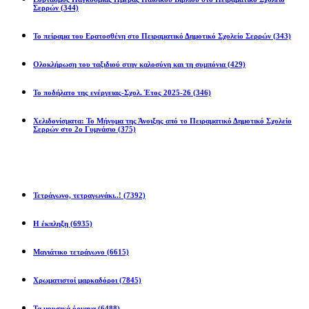
Σερρών
(344)
Το πείραμα του Ερατοσθένη στο Πειραματικό Δημοτικό Σχολείο Σερρών
(343)
Ολοκλήρωση του ταξιδιού στην καλοσύνη και τη συμπόνια
(429)
Το ποδήλατο της ενέργειας-Σχολ. Έτος 2025-26
(346)
Χελιδονίσματα: Το Μήνυμα της Άνοιξης από το Πειραματικό Δημοτικό Σχολείο
Σερρών στο 2ο Γυμνάσιο
(375)
Προβλήματα
Τετράγωνο, τετραγωνάκι..!
(7392)
Η έκπληξη
(6935)
Μαγιάτικο τετράγωνο
(6615)
Χρωματιστοί μαρκαδόροι
(7845)
Τα μουσικά όργανα
(6488)