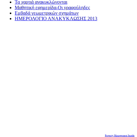
Τα χαρτιά ανακυκλώνονται
Μαθητική εφημερίδα-Οι γραφούληδες
Εμβαδά γεωμετρικών σχημάτων
ΗΜΕΡΟΛΟΓΙΟ ΑΝΑΚΥΚΛΩΣΗΣ 2013
Property Management Seattle