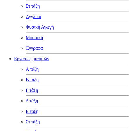
Στ τάξη
Αγγλικά
Φυσική Αγωγή
Μουσική
Έγγραφα
Εργασίες μαθητών
Α τάξη
Β τάξη
Γ τάξη
Δ τάξη
Ε τάξη
Στ τάξη