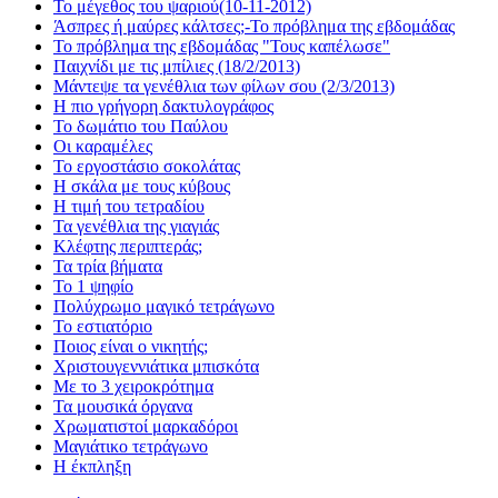
Το μέγεθος του ψαριού(10-11-2012)
Άσπρες ή μαύρες κάλτσες;-Το πρόβλημα της εβδομάδας
Το πρόβλημα της εβδομάδας "Τους καπέλωσε"
Παιχνίδι με τις μπίλιες (18/2/2013)
Μάντεψε τα γενέθλια των φίλων σου (2/3/2013)
Η πιο γρήγορη δακτυλογράφος
Το δωμάτιο του Παύλου
Οι καραμέλες
Το εργοστάσιο σοκολάτας
Η σκάλα με τους κύβους
Η τιμή του τετραδίου
Τα γενέθλια της γιαγιάς
Κλέφτης περιπτεράς;
Τα τρία βήματα
Το 1 ψηφίο
Πολύχρωμο μαγικό τετράγωνο
Το εστιατόριο
Ποιος είναι ο νικητής;
Χριστουγεννιάτικα μπισκότα
Με το 3 χειροκρότημα
Τα μουσικά όργανα
Χρωματιστοί μαρκαδόροι
Μαγιάτικο τετράγωνο
Η έκπληξη