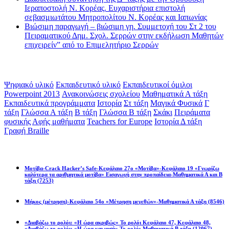
Ιεραποστολή Ν. Κορέας. Ευχαριστήρια επιστολή
σεβασμιωτάτου Μητροπολίτου Ν. Κορέας και Ιαπωνίας
Βιώσιμη παραγωγή – βιώσιμη γη. Συμμετοχή του Στ 2 του
Πειραματικού Δημ. Σχολ. Σερρών στην εκδήλωση Μαθητών
επιχειρείν” από το Επιμελητήριο Σερρών
Ετικέτες
Ψηφιακό υλικό
Εκπαιδευτικό υλικό
Εκπαιδευτικοί όμιλοι
Powerpoint 2013
Ανακοινώσεις σχολείου
Μαθηματικά Α τάξη
Εκπαιδευτικά προγράμματα
Ιστορία
Στ τάξη
Μαγικά Φυσικά
Γ
τάξη
Γλώσσα Α τάξη
Β τάξη
Γλώσσα Β τάξη
Σκάκι
Πειράματα
φυσικής
Αφής μαθήματα
Teachers for Europe
Ιστορία Δ τάξη
Γραφή Braille
Math games
Μοτίβα-Crack Hacker’s Safe-Κεφάλαιο 27ο «Μοτίβα»-Κεφάλαιο 19 «Γνωρίζω
καλύτερα τα αριθμητικά μοτίβα» Εισαγωγή στην προπαίδεια-Μαθηματικά Α και Β
τάξη
(7253)
Μήκος (μέτρηση)-Κεφάλαιο 54ο «Μέτρηση μεγεθών»-Μαθηματικά Α τάξη
(8546)
«Διαβάζω το ρολόι: «Η ώρα ακριβώς» Το ρολόι Κεφάλαιο 47, Κεφάλαιο 48,
«Διαβάζω το ρολόι: «Η ώρα και μισή» Το ρολόι-Μαθηματικά Β τάξη
(12067)