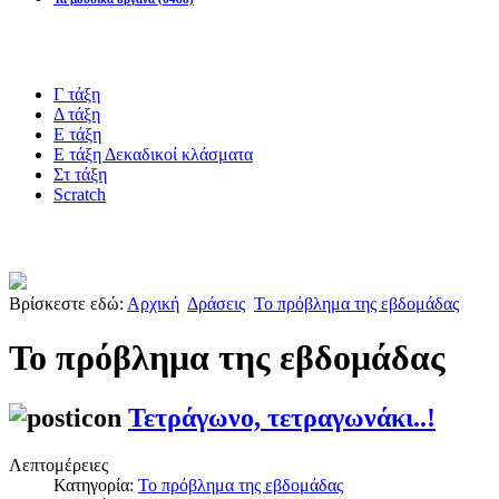
Blogs υλικό
Γ τάξη
Δ τάξη
Ε τάξη
Ε τάξη Δεκαδικοί κλάσματα
Στ τάξη
Scratch
Πιστοποίηση esafety
Βρίσκεστε εδώ:
Αρχική
Δράσεις
Το πρόβλημα της εβδομάδας
Το πρόβλημα της εβδομάδας
Τετράγωνο, τετραγωνάκι..!
Λεπτομέρειες
Κατηγορία:
Το πρόβλημα της εβδομάδας