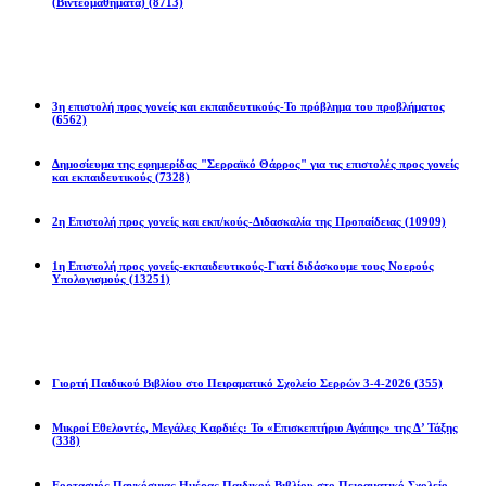
(Βιντεομαθήματα)
(8713)
Επιστολές
3η επιστολή προς γονείς και εκπαιδευτικούς-Το πρόβλημα του προβλήματος
(6562)
Δημοσίευμα της εφημερίδας "Σερραϊκό Θάρρος" για τις επιστολές προς γονείς
και εκπαιδευτικούς
(7328)
2η Eπιστολή προς γονείς και εκπ/κούς-Διδασκαλία της Προπαίδειας
(10909)
1η Επιστολή προς γονείς-εκπαιδευτικούς-Γιατί διδάσκουμε τους Νοερούς
Υπολογισμούς
(13251)
Προγράμματα
Γιορτή Παιδικού Βιβλίου στο Πειραματικό Σχολείο Σερρών 3-4-2026
(355)
Μικροί Εθελοντές, Μεγάλες Καρδιές: Το «Επισκεπτήριο Αγάπης» της Δ’ Τάξης
(338)
Εορτασμός Παγκόσμιας Ημέρας Παιδικού Βιβλίου στο Πειραματικό Σχολείο