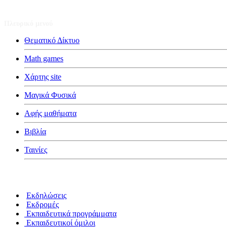
Πλευρικό μενού
Θεματικό Δίκτυο
Math games
Χάρτης site
Μαγικά Φυσικά
Αφής μαθήματα
Βιβλία
Ταινίες
Κατηγορίες
Εκδηλώσεις
Εκδρομές
Εκπαιδευτικά προγράμματα
Εκπαιδευτικοί όμιλοι