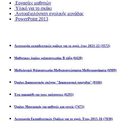
Εργασίες μαθητών
Υλικό για το σκάκι
Αυτοαξιολόγηση σχολικής μονάδας
PowerPoint 2013
Εκπ/κοί Όμιλοι
Λειτουργία εκπαιδευτικών ομίλων για το σχολ. έτος 2021-22
(3572)
Μαθητικος όμιλος φιλαναγνωσίας Β τάξη
(6428)
Μυθολογική Φιλαναγνωσία-Μυθοαναγνώσματα-Μυθογραφήματα
(6909)
Όμιλος Δημιουργικής σκέψης "Δημιουργικά παιχνιδια"
(8166)
Ένα παραμύθι για τους πρόσφυγες
(6295)
Όμιλος Μαγειρικής για μαθητές και γονείς
(7475)
Λειτουργία Εκπαιδευτικών Ομίλων για το σχολ. Έτος 2015-16
(7030)