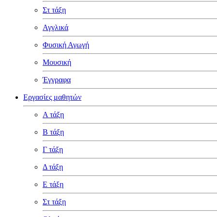
Στ τάξη
Αγγλικά
Φυσική Αγωγή
Μουσική
Έγγραφα
Εργασίες μαθητών
Α τάξη
Β τάξη
Γ τάξη
Δ τάξη
Ε τάξη
Στ τάξη