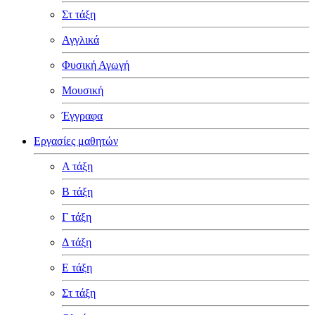
Στ τάξη
Αγγλικά
Φυσική Αγωγή
Μουσική
Έγγραφα
Εργασίες μαθητών
Α τάξη
Β τάξη
Γ τάξη
Δ τάξη
Ε τάξη
Στ τάξη