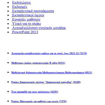
Εκδηλώσεις
Εκδρομές
Εκπαιδευτικά προγράμματα
Εκπαιδευτικοί όμιλοι
Εργασίες μαθητών
Υλικό για το σκάκι
Αυτοαξιολόγηση σχολικής μονάδας
PowerPoint 2013
Εκπ/κοί Όμιλοι
Λειτουργία εκπαιδευτικών ομίλων για το σχολ. έτος 2021-22
(3574)
Μαθητικος όμιλος φιλαναγνωσίας Β τάξη
(6431)
Μυθολογική Φιλαναγνωσία-Μυθοαναγνώσματα-Μυθογραφήματα
(6912)
Όμιλος Δημιουργικής σκέψης "Δημιουργικά παιχνιδια"
(8168)
Ένα παραμύθι για τους πρόσφυγες
(6295)
Όμιλος Μαγειρικής για μαθητές και γονείς
(7476)