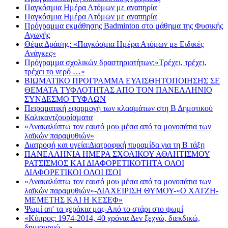
Παγκόσμια Ημέρα Ατόμων με αναπηρία
Παγκόσμια Ημέρα Ατόμων με αναπηρία
Πρόγραμμα εκμάθησης Badminton στο μάθημα της Φυσικής
Αγωγής
Θέμα Δράσης: «Παγκόσμια Ημέρα Ατόμων με Ειδικές
Ανάγκες»
Πρόγραμμα σχολικών δραστηριοτήτων:«Τρέχει, τρέχει,
τρέχει το νερό …»
ΒΙΩΜΑΤΙΚΟ ΠΡΟΓΡΑΜΜΑ ΕΥΑΙΣΘΗΤΟΠΟΙΗΣΗΣ ΣΕ
ΘΕΜΑΤΑ ΤΥΦΛΟΤΗΤΑΣ ΑΠΟ ΤΟΝ ΠΑΝΕΛΛΗΝΙΟ
ΣΥΝΔΕΣΜΟ ΤΥΦΛΩΝ
Πειραματική εφαρμογή των κλασμάτων στη Β Δημοτικού
Καλικαντζουρίσματα
«Ανακαλύπτω τον εαυτό μου μέσα από τα μονοπάτια των
λαϊκών παραμυθιών»
Διατροφή και υγεία:Διατροφική πυραμίδα για τη Β τάξη
ΠΑΝΕΛΛΗΝΙΑ ΗΜΕΡΑ ΣΧΟΛΙΚΟΥ ΑΘΛΗΤΙΣΜΟΥ
ΡΑΤΣΙΣΜΟΣ ΚΑΙ ΔΙΑΦΟΡΕΤΙΚΟΤΗΤΑ ΟΛΟΙ
ΔΙΑΦΟΡΕΤΙΚΟΙ ΟΛΟΙ ΙΣΟΙ
«Ανακαλύπτω τον εαυτό μου μέσα από τα μονοπάτια των
λαϊκών παραμυθιών»-ΔΙΑΧΕΙΡΙΣΗ ΘΥΜΟΥ-«Ο ΧΑΤΖΗ-
ΜΕΜΕΤΗΣ ΚΑΙ Η ΚΕΣΕΦ»
Ψωμί απ' τα χεράκια μας-Από το στάρι στο ψωμί
«Κύπρος: 1974-2014, 40 χρόνια Δεν ξεχνώ, διεκδικώ,
δημιουργώ…»