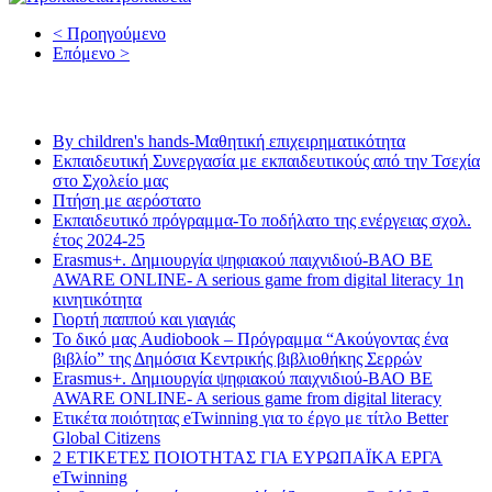
< Προηγούμενο
Επόμενο >
Τελευταία νέα
By children's hands-Μαθητική επιχειρηματικότητα
Εκπαιδευτική Συνεργασία με εκπαιδευτικούς από την Τσεχία
στο Σχολείο μας
Πτήση με αερόστατο
Εκπαιδευτικό πρόγραμμα-Το ποδήλατο της ενέργειας σχολ.
έτος 2024-25
Erasmus+. Δημιουργία ψηφιακού παιχνιδιού-ΒΑΟ BE
AWARE ONLINE- A serious game from digital literacy 1η
κινητικότητα
Γιορτή παππού και γιαγιάς
Το δικό μας Audiobook – Πρόγραμμα “Ακούγοντας ένα
βιβλίο” της Δημόσια Κεντρικής βιβλιοθήκης Σερρών
Erasmus+. Δημιουργία ψηφιακού παιχνιδιού-ΒΑΟ BE
AWARE ONLINE- A serious game from digital literacy
Ετικέτα ποιότητας eTwinning για το έργο με τίτλο Better
Global Citizens
2 ΕΤΙΚΕΤΕΣ ΠΟΙΟΤΗΤΑΣ ΓΙΑ ΕΥΡΩΠΑΪΚΑ ΕΡΓΑ
eTwinning