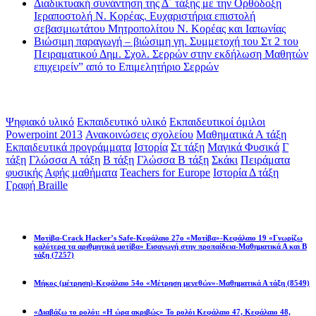
Διαδικτυακή συνάντηση της Δ΄ τάξης με την Ορθόδοξη
Ιεραποστολή Ν. Κορέας. Ευχαριστήρια επιστολή
σεβασμιωτάτου Μητροπολίτου Ν. Κορέας και Ιαπωνίας
Βιώσιμη παραγωγή – βιώσιμη γη. Συμμετοχή του Στ 2 του
Πειραματικού Δημ. Σχολ. Σερρών στην εκδήλωση Μαθητών
επιχειρείν” από το Επιμελητήριο Σερρών
Ετικέτες
Ψηφιακό υλικό
Εκπαιδευτικό υλικό
Εκπαιδευτικοί όμιλοι
Powerpoint 2013
Ανακοινώσεις σχολείου
Μαθηματικά Α τάξη
Εκπαιδευτικά προγράμματα
Ιστορία
Στ τάξη
Μαγικά Φυσικά
Γ
τάξη
Γλώσσα Α τάξη
Β τάξη
Γλώσσα Β τάξη
Σκάκι
Πειράματα
φυσικής
Αφής μαθήματα
Teachers for Europe
Ιστορία Δ τάξη
Γραφή Braille
Math games
Μοτίβα-Crack Hacker’s Safe-Κεφάλαιο 27ο «Μοτίβα»-Κεφάλαιο 19 «Γνωρίζω
καλύτερα τα αριθμητικά μοτίβα» Εισαγωγή στην προπαίδεια-Μαθηματικά Α και Β
τάξη
(7257)
Μήκος (μέτρηση)-Κεφάλαιο 54ο «Μέτρηση μεγεθών»-Μαθηματικά Α τάξη
(8549)
«Διαβάζω το ρολόι: «Η ώρα ακριβώς» Το ρολόι Κεφάλαιο 47, Κεφάλαιο 48,