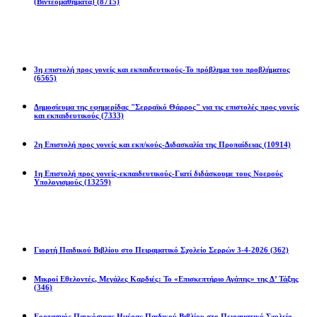
(Βιντεομαθήματα)
(8715)
Επιστολές
3η επιστολή προς γονείς και εκπαιδευτικούς-Το πρόβλημα του προβλήματος
(6565)
Δημοσίευμα της εφημερίδας "Σερραϊκό Θάρρος" για τις επιστολές προς γονείς
και εκπαιδευτικούς
(7333)
2η Eπιστολή προς γονείς και εκπ/κούς-Διδασκαλία της Προπαίδειας
(10914)
1η Επιστολή προς γονείς-εκπαιδευτικούς-Γιατί διδάσκουμε τους Νοερούς
Υπολογισμούς
(13259)
Προγράμματα
Γιορτή Παιδικού Βιβλίου στο Πειραματικό Σχολείο Σερρών 3-4-2026
(362)
Μικροί Εθελοντές, Μεγάλες Καρδιές: Το «Επισκεπτήριο Αγάπης» της Δ’ Τάξης
(346)
Εορτασμός Παγκόσμιας Ημέρας Παιδικού Βιβλίου στο Πειραματικό Σχολείο