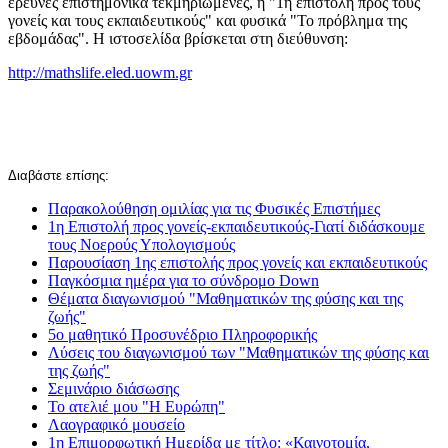
έρευνες επιστημονικά τεκμηριωμένες, η "1η επιστολή προς τους
γονείς και τους εκπαιδευτικούς" και φυσικά "Το πρόβλημα της
εβδομάδας". Η ιστοσελίδα βρίσκεται στη διεύθυνση:
http://mathslife.eled.uowm.gr
Διαβάστε επίσης:
Παρακολούθηση ομιλίας για τις Φυσικές Επιστήμες
1η Επιστολή προς γονείς-εκπαιδευτικούς-Γιατί διδάσκουμε
τους Νοερούς Υπολογισμούς
Παρουσίαση 1ης επιστολής προς γονείς και εκπαιδευτικούς
Παγκόσμια ημέρα για το σύνδρομο Down
Θέματα διαγωνισμού "Μαθηματικών της φύσης και της
ζωής"
5ο μαθητικό Προσυνέδριο Πληροφορικής
Λύσεις του διαγωνισμού των "Μαθηματικών της φύσης και
της ζωής"
Σεμινάριο διάσωσης
Το ατελιέ μου "Η Ευρώπη"
Λαογραφικό μουσείο
1η Επιμορφωτική Ημερίδα με τίτλο: «Καινοτομία,