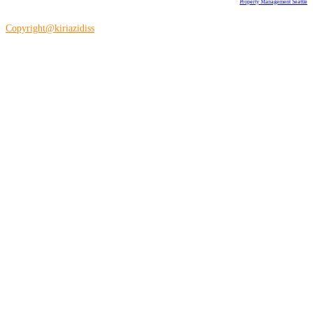
Property Management Seattle
Copyright@kiriazidiss