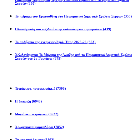
Σερρών
(350)
Το πείραμα του Ερατοσθένη στο Πειραματικό Δημοτικό Σχολείο Σερρών
(355)
Ολοκλήρωση του ταξιδιού στην καλοσύνη και τη συμπόνια
(439)
Το ποδήλατο της ενέργειας-Σχολ. Έτος 2025-26
(353)
Χελιδονίσματα: Το Μήνυμα της Άνοιξης από το Πειραματικό Δημοτικό Σχολείο
Σερρών στο 2ο Γυμνάσιο
(379)
Προβλήματα
Τετράγωνο, τετραγωνάκι..!
(7398)
Η έκπληξη
(6940)
Μαγιάτικο τετράγωνο
(6622)
Χρωματιστοί μαρκαδόροι
(7852)
Τα μουσικά όργανα
(6492)