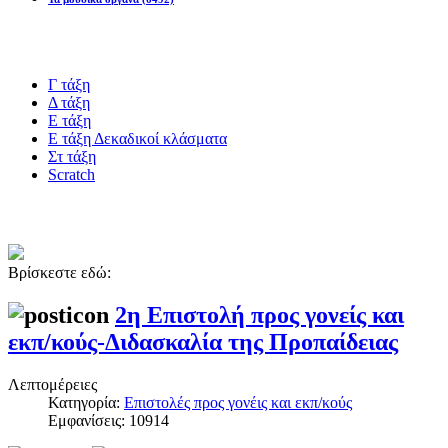
Blogs υλικό
Γ τάξη
Δ τάξη
Ε τάξη
Ε τάξη Δεκαδικοί κλάσματα
Στ τάξη
Scratch
Πιστοποίηση esafety
Βρίσκεστε εδώ:
2η Eπιστολή προς γονείς και
εκπ/κούς-Διδασκαλία της Προπαίδειας
Λεπτομέρειες
Κατηγορία:
Επιστολές προς γονέις και εκπ/κούς
Εμφανίσεις: 10914