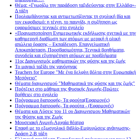
Θέμα: «Γνωρίζω την παράδοση ταξιδεύοντας στην Ελλάδα»-
Δ τάξη
Προλαμβάνοντας και αντιμετωπίζοντας τη σχολική βία και
τον εκφοβισμό: η τέχνη, το παιχνίδι, η συζήτηση ως
εφαρμόσιμες τεχνικές στο σχολείο
«Πραγματοποίηση Ενημερωτικής εκδήλωσης σχετικά με την
καθημερινή διαβίωση των ατόμων με μερική ή ολική
απώλεια όρασης – Εκπαίδευση, Επαγγελματική
Αποκατάσταση, Προσβασιμότητα, Τεχνικά βοηθήματα,
συνοδεία και εξυπηρέτηση ατόμων με προβλήματα
11ος Διαγωνισμός μαθηματικών της φύσης και της ζωής
Το μαγικό ταξίδι της νανόχηνας
Teachers for Europe "Με ένα δελφίνι βόλτα στην Ευρωπαϊκή
Μεσόγειο"
Θέματα διαγωνισμού "Μαθηματικά της φύσης και της ζωής"
Πρότζεκτ στο μάθημα της Φυσικής Αγωγής-Πρώτες
βοήθειες στο σχολείο
Πρόγραμμα διατροφής- Τα φρούτα(Εφαρμογές)
Πρόγραμμα διατροφής- Τα φρούτα - (Εφαρμογές)
Θέματα και Λύσεις του 11 ου Διαγωνισμου Μαθηματικών
της Φύσης και της Ζωής
Μουσειακή Αγωγή-Αρχαία θέατρα
Επαφή με το εξωσχολικό βιβλίο-Εμψυχώσεις ανάγνωσης-
Δράση 2-Β τάξη