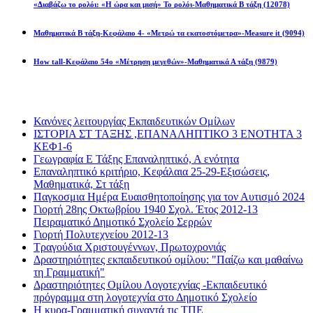
«Διαβάζω το ρολόι: «Η ώρα και μισή» Το ρολόι-Μαθηματικά Β τάξη
(12078)
Μαθηματικά Β τάξη-Κεφάλαιο 4- «Μετρώ τα εκατοστόμετρα»-Measure it
(9094)
How tall-Κεφάλαιο 54ο «Μέτρηση μεγεθών»-Μαθηματικά Α τάξη
(9879)
Διαβάσατε πιο πολύ
Κανόνες λειτουργίας Εκπαιδευτικών Ομίλων
ΙΣΤΟΡΙΑ ΣΤ ΤΑΞΗΣ ,ΕΠΑΝΑΛΗΠΤΙΚΟ 3 ΕΝΟΤΗΤΑ 3
ΚΕΦ1-6
Γεωγραφία Ε Τάξης Επαναληπτικό, Α ενότητα
Επαναληπτικό κριτήριο, Κεφάλαια 25-29-Εξισώσεις,
Μαθηματικά, Στ τάξη
Παγκοσμια Ημέρα Ευαισθητοποίησης για τον Αυτισμό 2024
Γιορτή 28ης Οκτωβρίου 1940 Σχολ. Έτος 2012-13
Πειραματικό Δημοτικό Σχολείο Σερρών
Γιορτή Πολυτεχνείου 2012-13
Τραγούδια Χριστουγέννων, Πρωτοχρονιάς
Δραστηριότητες εκπαιδευτικού ομίλου: "Παίζω και μαθαίνω
τη Γραμματική"
Δραστηριότητες Ομίλου Λογοτεχνίας -Εκπαιδευτικό
πρόγραμμα στη λογοτεχνία στο Δημοτικό Σχολείο
Η κυρα-Γραμματική συναντά τις ΤΠΕ