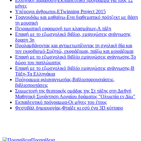
Ελληνική παράδοση-Εκπαιδευτικό πρόγραμμα για τους 12
μήνες
Υπέροχοι άνθρωποι-ETwinning Project 2015
Τραγουδάω και μαθαίνω-Ενα διαθεματικό πρότζεκτ με βάση
τη μουσική
Πειραματική εφαρμογή των κλασμάτων-Α τάξη
Eπαφή με το εξωσχολικό βιβλιο, εμψυχώσεις ανάγνωσης
δραση 3η
Προλαμβάνοντας και αντιμετωπίζοντας τη σχολική βία και
τον εκφοβισμό-Συζητώ, εκφράζομαι, παίζω και μοιράζομαι
Eπαφή με το εξωσχολικό βιβλίο εμψυχώσεις ανάγνωσης,Το
δώρο του παπλώματος
Eπαφή με το εξωσχολικό βιβλίο εμψυχώσεις ανάγνωσης-Β
Τάξη-Τα Ελληνάκια
Πρόγραμμα φιλαναγνωσίας-Βιβλιοπαρουσιάσεις,
βιβλιοπροτάσεις
Συμμετοχή της θεατρικής ομάδας της Στ τάξης στη Διεθνή
Μαθητική Συνάντηση Αρχαίου δράματος "Ολυμπία εν Δίω"
Εκπαιδευτικό πρόγραμμα-Οι μήνες του έτους
Φεστιβάλ δημιουργίας-Φτιάξε κι εσύ ένα 3D κύτταρο
Προπαίδεια