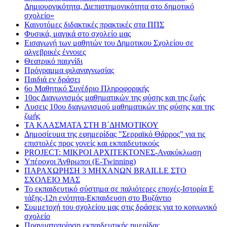
Δημιουργικότητα, Διεπιστημονικότητα στο δημοτικό
σχολείο»
Καινοτόμες διδακτικές πρακτικές στα ΠΠΣ
Φυσικά, μαγικά στο σχολείο μας
Εισαγωγή των μαθητών του Δημοτικου Σχολείου σε
αλγεβρικές έννοιες
Θεατρικό παιχνίδι
Πρόγραμμα φιλαναγνωσίας
Παιδιά εν δράσει
6ο Μαθητικό Συνέδριο Πληροφορικής
10ος Διαγωνισμός μαθηματικών της φύσης και της ζωής
Λυσεις 10ου διαγωνισμού μαθηματικών της φύσης και της
ζωής
ΤΑ ΚΛΑΣΜΑΤΑ ΣΤΗ Β΄ΔΗΜΟΤΙΚΟΥ
Δημοσίευμα της εφημερίδας "Σερραϊκό Θάρρος" για τις
επιστολές προς γονείς και εκπαιδευτικούς
PROJECT: ΜΙΚΡΟΙ ΑΡΧΙΤΕΚΤΟΝΕΣ-Ανακύκλωση
Υπέροχοι Άνθρωποι (E-Twinning)
ΠΑΡΑΧΩΡΗΣΗ 3 ΜΗΧΑΝΩΝ BRAILLE ΣΤΟ
ΣΧΟΛΕΙΟ ΜΑΣ
Το εκπαιδευτικό σύστημα σε παλιότερες εποχές-Ιστορία Ε
τάξης-12η ενότητα-Εκπαιδευση στο Βυζάντιο
Συμμετοχή του σχολείου μας στις δράσεις για το κοινωνικό
σχολείο
Πραγματοποίηση εκπαιδευτικής ημερίδας