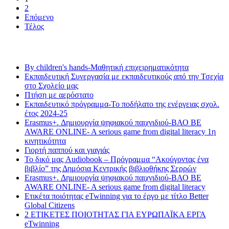
2
Επόμενο
Τέλος
Τελευταία νέα
By children's hands-Μαθητική επιχειρηματικότητα
Εκπαιδευτική Συνεργασία με εκπαιδευτικούς από την Τσεχία
στο Σχολείο μας
Πτήση με αερόστατο
Εκπαιδευτικό πρόγραμμα-Το ποδήλατο της ενέργειας σχολ.
έτος 2024-25
Erasmus+. Δημιουργία ψηφιακού παιχνιδιού-ΒΑΟ BE
AWARE ONLINE- A serious game from digital literacy 1η
κινητικότητα
Γιορτή παππού και γιαγιάς
Το δικό μας Audiobook – Πρόγραμμα “Ακούγοντας ένα
βιβλίο” της Δημόσια Κεντρικής βιβλιοθήκης Σερρών
Erasmus+. Δημιουργία ψηφιακού παιχνιδιού-ΒΑΟ BE
AWARE ONLINE- A serious game from digital literacy
Ετικέτα ποιότητας eTwinning για το έργο με τίτλο Better
Global Citizens
2 ΕΤΙΚΕΤΕΣ ΠΟΙΟΤΗΤΑΣ ΓΙΑ ΕΥΡΩΠΑΪΚΑ ΕΡΓΑ
eTwinning