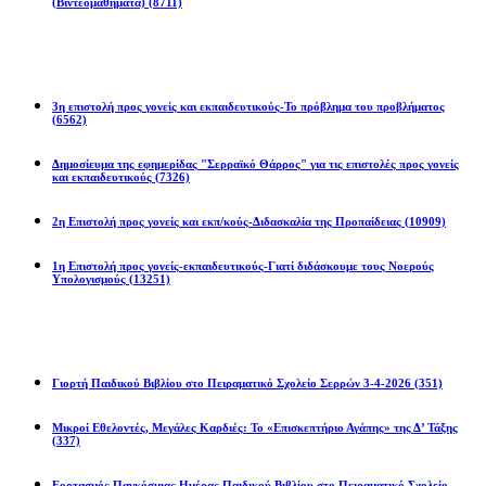
(Βιντεομαθήματα)
(8711)
Επιστολές
3η επιστολή προς γονείς και εκπαιδευτικούς-Το πρόβλημα του προβλήματος
(6562)
Δημοσίευμα της εφημερίδας "Σερραϊκό Θάρρος" για τις επιστολές προς γονείς
και εκπαιδευτικούς
(7326)
2η Eπιστολή προς γονείς και εκπ/κούς-Διδασκαλία της Προπαίδειας
(10909)
1η Επιστολή προς γονείς-εκπαιδευτικούς-Γιατί διδάσκουμε τους Νοερούς
Υπολογισμούς
(13251)
Προγράμματα
Γιορτή Παιδικού Βιβλίου στο Πειραματικό Σχολείο Σερρών 3-4-2026
(351)
Μικροί Εθελοντές, Μεγάλες Καρδιές: Το «Επισκεπτήριο Αγάπης» της Δ’ Τάξης
(337)
Εορτασμός Παγκόσμιας Ημέρας Παιδικού Βιβλίου στο Πειραματικό Σχολείο