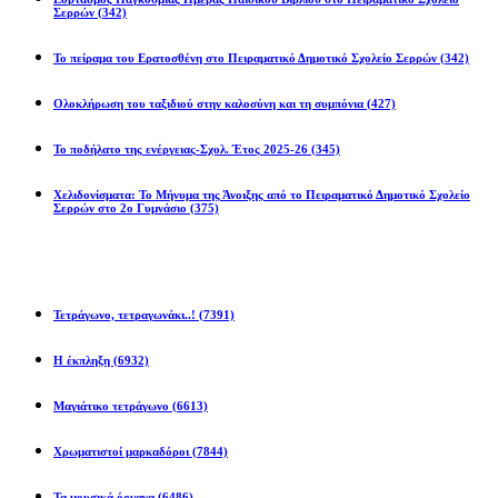
Σερρών
(342)
Το πείραμα του Ερατοσθένη στο Πειραματικό Δημοτικό Σχολείο Σερρών
(342)
Ολοκλήρωση του ταξιδιού στην καλοσύνη και τη συμπόνια
(427)
Το ποδήλατο της ενέργειας-Σχολ. Έτος 2025-26
(345)
Χελιδονίσματα: Το Μήνυμα της Άνοιξης από το Πειραματικό Δημοτικό Σχολείο
Σερρών στο 2ο Γυμνάσιο
(375)
Προβλήματα
Τετράγωνο, τετραγωνάκι..!
(7391)
Η έκπληξη
(6932)
Μαγιάτικο τετράγωνο
(6613)
Χρωματιστοί μαρκαδόροι
(7844)
Τα μουσικά όργανα
(6486)