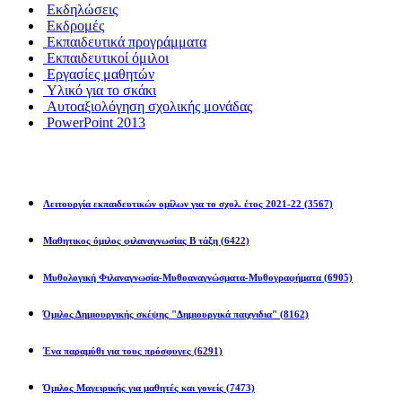
Εκδηλώσεις
Εκδρομές
Εκπαιδευτικά προγράμματα
Εκπαιδευτικοί όμιλοι
Εργασίες μαθητών
Υλικό για το σκάκι
Αυτοαξιολόγηση σχολικής μονάδας
PowerPoint 2013
Εκπ/κοί Όμιλοι
Λειτουργία εκπαιδευτικών ομίλων για το σχολ. έτος 2021-22
(3567)
Μαθητικος όμιλος φιλαναγνωσίας Β τάξη
(6422)
Μυθολογική Φιλαναγνωσία-Μυθοαναγνώσματα-Μυθογραφήματα
(6905)
Όμιλος Δημιουργικής σκέψης "Δημιουργικά παιχνιδια"
(8162)
Ένα παραμύθι για τους πρόσφυγες
(6291)
Όμιλος Μαγειρικής για μαθητές και γονείς
(7473)