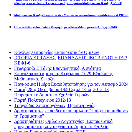
«Διαβάζω το ρολόι: «Η ώρα και μισή» Το ρολόι-Μαθηματικά Β τάξη
(12063)
Μαθηματικά Β τάξη-Κεφάλαιο 4- «Μετρώ τα εκατοστόμετρα»-Measure it
(9086)
How tall-Κεφάλαιο 54ο «Μέτρηση μεγεθών»-Μαθηματικά Α τάξη
(9868)
Διαβάσατε πιο πολύ
Κανόνες λειτουργίας Εκπαιδευτικών Ομίλων
ΙΣΤΟΡΙΑ ΣΤ ΤΑΞΗΣ ,ΕΠΑΝΑΛΗΠΤΙΚΟ 3 ΕΝΟΤΗΤΑ 3
ΚΕΦ1-6
Γεωγραφία Ε Τάξης Επαναληπτικό, Α ενότητα
Επαναληπτικό κριτήριο, Κεφάλαια 25-29-Εξισώσεις,
Μαθηματικά, Στ τάξη
Παγκοσμια Ημέρα Ευαισθητοποίησης για τον Αυτισμό 2024
Γιορτή 28ης Οκτωβρίου 1940 Σχολ. Έτος 2012-13
Πειραματικό Δημοτικό Σχολείο Σερρών
Γιορτή Πολυτεχνείου 2012-13
Τραγούδια Χριστουγέννων, Πρωτοχρονιάς
Δραστηριότητες εκπαιδευτικού ομίλου: "Παίζω και μαθαίνω
τη Γραμματική"
Δραστηριότητες Ομίλου Λογοτεχνίας -Εκπαιδευτικό
πρόγραμμα στη λογοτεχνία στο Δημοτικό Σχολείο
Η κυρα-Γραμματική συναντά τις ΤΠΕ