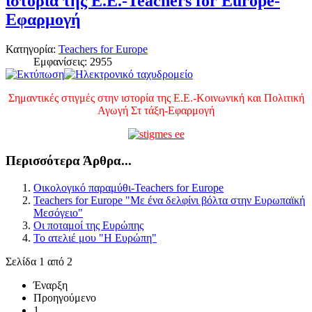
ιστορία της Ε.Ε.-Teachers for Europe-
Εφαρμογή
Κατηγορία:
Teachers for Europe
Εμφανίσεις: 2955
Σημαντικές στιγμές στην ιστορία της Ε.Ε.-Κοινωνική και Πολιτική
Αγωγή Στ τάξη-Εφαρμογή
Περισσότερα Άρθρα...
Οικολογικό παραμύθι-Teachers for Europe
Teachers for Europe "Με ένα δελφίνι βόλτα στην Ευρωπαϊκή
Μεσόγειο"
Οι ποταμοί της Ευρώπης
Το ατελιέ μου "Η Ευρώπη"
Σελίδα 1 από 2
Έναρξη
Προηγούμενο
1