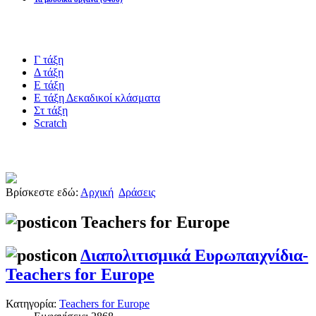
Blogs υλικό
Γ τάξη
Δ τάξη
Ε τάξη
Ε τάξη Δεκαδικοί κλάσματα
Στ τάξη
Scratch
Πιστοποίηση esafety
Βρίσκεστε εδώ:
Αρχική
Δράσεις
Teachers for Europe
Διαπολιτισμικά Ευρωπαιχνίδια-
Teachers for Europe
Κατηγορία:
Teachers for Europe