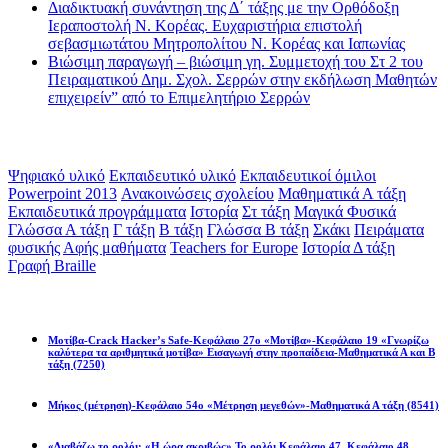
Διαδικτυακή συνάντηση της Δ΄ τάξης με την Ορθόδοξη
Ιεραποστολή Ν. Κορέας. Ευχαριστήρια επιστολή
σεβασμιωτάτου Μητροπολίτου Ν. Κορέας και Ιαπωνίας
Βιώσιμη παραγωγή – βιώσιμη γη. Συμμετοχή του Στ 2 του
Πειραματικού Δημ. Σχολ. Σερρών στην εκδήλωση Μαθητών
επιχειρείν” από το Επιμελητήριο Σερρών
Ετικέτες
Ψηφιακό υλικό
Εκπαιδευτικό υλικό
Εκπαιδευτικοί όμιλοι
Powerpoint 2013
Ανακοινώσεις σχολείου
Μαθηματικά Α τάξη
Εκπαιδευτικά προγράμματα
Ιστορία
Στ τάξη
Μαγικά Φυσικά
Γλώσσα Α τάξη
Γ τάξη
Β τάξη
Γλώσσα Β τάξη
Σκάκι
Πειράματα
φυσικής
Αφής μαθήματα
Teachers for Europe
Ιστορία Δ τάξη
Γραφή Braille
Math games
Μοτίβα-Crack Hacker’s Safe-Κεφάλαιο 27ο «Μοτίβα»-Κεφάλαιο 19 «Γνωρίζω
καλύτερα τα αριθμητικά μοτίβα» Εισαγωγή στην προπαίδεια-Μαθηματικά Α και Β
τάξη
(7250)
Μήκος (μέτρηση)-Κεφάλαιο 54ο «Μέτρηση μεγεθών»-Μαθηματικά Α τάξη
(8541)
«Διαβάζω το ρολόι: «Η ώρα ακριβώς» Το ρολόι Κεφάλαιο 47, Κεφάλαιο 48,