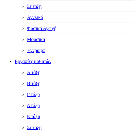
Στ τάξη
Αγγλικά
Φυσική Αγωγή
Μουσική
Έγγραφα
Εργασίες μαθητών
Α τάξη
Β τάξη
Γ τάξη
Δ τάξη
Ε τάξη
Στ τάξη