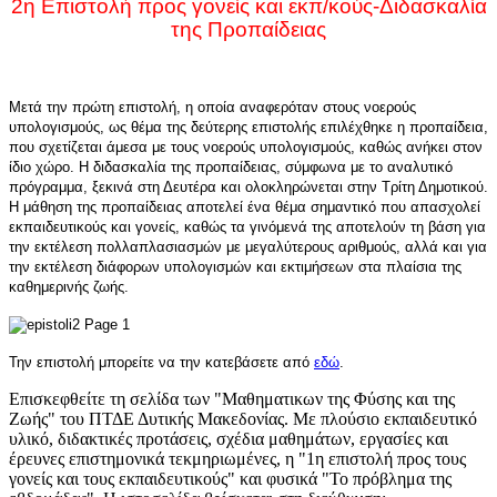
2η Eπιστολή προς γονείς και εκπ/κούς-Διδασκαλία
της Προπαίδειας
Μετά την πρώτη επιστολή, η οποία αναφερόταν στους νοερούς
υπολογισμούς, ως θέμα της δεύτερης επιστολής επιλέχθηκε η προπαίδεια,
που σχετίζεται άμεσα με τους νοερούς υπολογισμούς, καθώς ανήκει στον
ίδιο χώρο. Η διδασκαλία της προπαίδειας, σύμφωνα με το αναλυτικό
πρόγραμμα, ξεκινά στη Δευτέρα και ολοκληρώνεται στην Τρίτη Δημοτικού.
Η μάθηση της προπαίδειας αποτελεί ένα θέμα σημαντικό που απασχολεί
εκπαιδευτικούς και γονείς, καθώς τα γινόμενά της αποτελούν τη βάση για
την εκτέλεση πολλαπλασιασμών με μεγαλύτερους αριθμούς, αλλά και για
την εκτέλεση διάφορων υπολογισμών και εκτιμήσεων στα πλαίσια της
καθημερινής ζωής.
Την επιστολή μπορείτε να την κατεβάσετε από
εδώ
.
Επισκεφθείτε τη σελίδα των "Μαθηματικων της Φύσης και της
Ζωής" του ΠΤΔΕ Δυτικής Μακεδονίας. Με πλούσιο εκπαιδευτικό
υλικό, διδακτικές προτάσεις, σχέδια μαθημάτων, εργασίες και
έρευνες επιστημονικά τεκμηριωμένες, η "1η επιστολή προς τους
γονείς και τους εκπαιδευτικούς" και φυσικά "Το πρόβλημα της