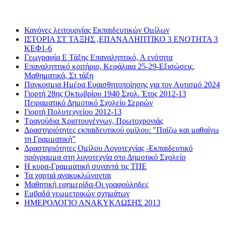
Διαβάσατε πιο πολύ
Κανόνες λειτουργίας Εκπαιδευτικών Ομίλων
ΙΣΤΟΡΙΑ ΣΤ ΤΑΞΗΣ ,ΕΠΑΝΑΛΗΠΤΙΚΟ 3 ΕΝΟΤΗΤΑ 3
ΚΕΦ1-6
Γεωγραφία Ε Τάξης Επαναληπτικό, Α ενότητα
Επαναληπτικό κριτήριο, Κεφάλαια 25-29-Εξισώσεις,
Μαθηματικά, Στ τάξη
Παγκοσμια Ημέρα Ευαισθητοποίησης για τον Αυτισμό 2024
Γιορτή 28ης Οκτωβρίου 1940 Σχολ. Έτος 2012-13
Πειραματικό Δημοτικό Σχολείο Σερρών
Γιορτή Πολυτεχνείου 2012-13
Τραγούδια Χριστουγέννων, Πρωτοχρονιάς
Δραστηριότητες εκπαιδευτικού ομίλου: "Παίζω και μαθαίνω
τη Γραμματική"
Δραστηριότητες Ομίλου Λογοτεχνίας -Εκπαιδευτικό
πρόγραμμα στη λογοτεχνία στο Δημοτικό Σχολείο
Η κυρα-Γραμματική συναντά τις ΤΠΕ
Τα χαρτιά ανακυκλώνονται
Μαθητική εφημερίδα-Οι γραφούληδες
Εμβαδά γεωμετρικών σχημάτων
ΗΜΕΡΟΛΟΓΙΟ ΑΝΑΚΥΚΛΩΣΗΣ 2013