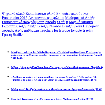
Ετικέτες
Ψηφιακό υλικό
Εκπαιδευτικό υλικό
Εκπαιδευτικοί όμιλοι
Powerpoint 2013
Ανακοινώσεις σχολείου
Μαθηματικά Α τάξη
Εκπαιδευτικά προγράμματα
Ιστορία
Στ τάξη
Μαγικά Φυσικά
Γλώσσα Α τάξη
Γ τάξη
Β τάξη
Γλώσσα Β τάξη
Σκάκι
Πειράματα
φυσικής
Αφής μαθήματα
Teachers for Europe
Ιστορία Δ τάξη
Γραφή Braille
Math games
Μοτίβα-Crack Hacker’s Safe-Κεφάλαιο 27ο «Μοτίβα»-Κεφάλαιο 19 «Γνωρίζω
καλύτερα τα αριθμητικά μοτίβα» Εισαγωγή στην προπαίδεια-Μαθηματικά Α και Β
τάξη
(7257)
Μήκος (μέτρηση)-Κεφάλαιο 54ο «Μέτρηση μεγεθών»-Μαθηματικά Α τάξη
(8549)
«Διαβάζω το ρολόι: «Η ώρα ακριβώς» Το ρολόι Κεφάλαιο 47, Κεφάλαιο 48,
«Διαβάζω το ρολόι: «Η ώρα και μισή» Το ρολόι-Μαθηματικά Β τάξη
(12075)
Μαθηματικά Β τάξη-Κεφάλαιο 4- «Μετρώ τα εκατοστόμετρα»-Measure it
(9094)
How tall-Κεφάλαιο 54ο «Μέτρηση μεγεθών»-Μαθηματικά Α τάξη
(9878)