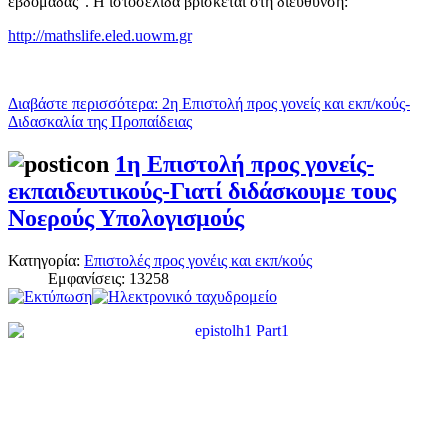
εβδομάδας". Η ιστοσελίδα βρίσκεται στη διεύθυνση:
http://mathslife.eled.uowm.gr
Διαβάστε περισσότερα: 2η Eπιστολή προς γονείς και εκπ/κούς-
Διδασκαλία της Προπαίδειας
1η Επιστολή προς γονείς-
εκπαιδευτικούς-Γιατί διδάσκουμε τους
Νοερούς Υπολογισμούς
Κατηγορία:
Επιστολές προς γονέις και εκπ/κούς
Εμφανίσεις: 13258