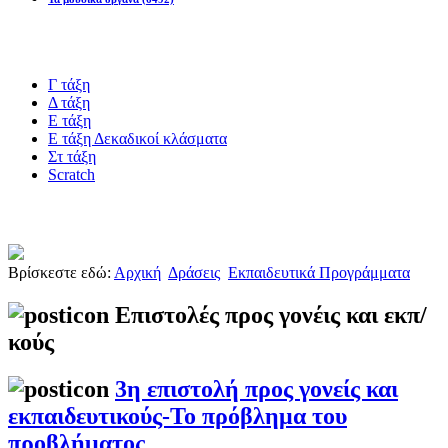
Blogs υλικό
Γ τάξη
Δ τάξη
Ε τάξη
Ε τάξη Δεκαδικοί κλάσματα
Στ τάξη
Scratch
Πιστοποίηση esafety
Βρίσκεστε εδώ:
Αρχική
Δράσεις
Εκπαιδευτικά Προγράμματα
Επιστολές προς γονέις και εκπ/
κούς
3η επιστολή προς γονείς και
εκπαιδευτικούς-Το πρόβλημα του
προβλήματος