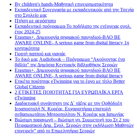
By children's hands-Μαθητική επιχειρηματικότητα
Εκπαιδευτική Συνεργασία με εκπαιδευτικούς από την Τσεχία
στο Σχολείο μας
Πτήση με αερόστατο
Εκπαιδευτικό πρόγραμμα-Το ποδήλατο της ενέργειας σχολ.
έτος 2024-25
Erasmus+. Δημιουργία ψηφιακού παιχνιδιού-ΒΑΟ BE
AWARE ONLINE- A serious game from digital literacy 1η
κινητικότητα
Γιορτή παππού και γιαγιάς
Το δικό μας Audiobook – Πρόγραμμα “Ακούγοντας ένα
βιβλίο” της Δημόσια Κεντρικής βιβλιοθήκης Σερρών
Erasmus+. Δημιουργία ψηφιακού παιχνιδιού-ΒΑΟ BE
AWARE ONLINE- A serious game from digital literacy
Ετικέτα ποιότητας eTwinning για το έργο με τίτλο Better
Global Citizens
2 ΕΤΙΚΕΤΕΣ ΠΟΙΟΤΗΤΑΣ ΓΙΑ ΕΥΡΩΠΑΪΚΑ ΕΡΓΑ
eTwinning
Διαδικτυακή συνάντηση της Δ΄ τάξης με την Ορθόδοξη
Ιεραποστολή Ν. Κορέας. Ευχαριστήρια επιστολή
σεβασμιωτάτου Μητροπολίτου Ν. Κορέας και Ιαπωνίας
Βιώσιμη παραγωγή – βιώσιμη γη. Συμμετοχή του Στ 2 του
Πειραματικού Δημ. Σχολ. Σερρών στην εκδήλωση Μαθητών
επιχειρείν” από το Επιμελητήριο Σερρών