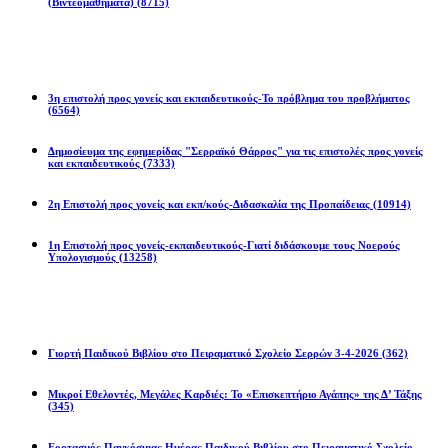
(Βιντεομαθήματα)
(8715)
Επιστολές
3η επιστολή προς γονείς και εκπαιδευτικούς-Το πρόβλημα του προβλήματος
(6564)
Δημοσίευμα της εφημερίδας "Σερραϊκό Θάρρος" για τις επιστολές προς γονείς
και εκπαιδευτικούς
(7333)
2η Eπιστολή προς γονείς και εκπ/κούς-Διδασκαλία της Προπαίδειας
(10914)
1η Επιστολή προς γονείς-εκπαιδευτικούς-Γιατί διδάσκουμε τους Νοερούς
Υπολογισμούς
(13258)
Προγράμματα
Γιορτή Παιδικού Βιβλίου στο Πειραματικό Σχολείο Σερρών 3-4-2026
(362)
Μικροί Εθελοντές, Μεγάλες Καρδιές: Το «Επισκεπτήριο Αγάπης» της Δ’ Τάξης
(345)
Εορτασμός Παγκόσμιας Ημέρας Παιδικού Βιβλίου στο Πειραματικό Σχολείο