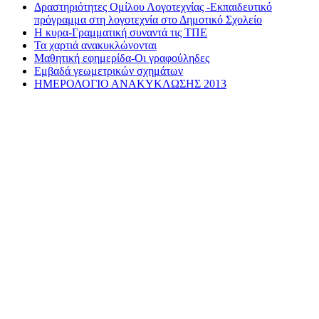
Δραστηριότητες Ομίλου Λογοτεχνίας -Εκπαιδευτικό
πρόγραμμα στη λογοτεχνία στο Δημοτικό Σχολείο
Η κυρα-Γραμματική συναντά τις ΤΠΕ
Τα χαρτιά ανακυκλώνονται
Μαθητική εφημερίδα-Οι γραφούληδες
Εμβαδά γεωμετρικών σχημάτων
ΗΜΕΡΟΛΟΓΙΟ ΑΝΑΚΥΚΛΩΣΗΣ 2013