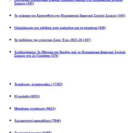
Σερρών
(345)
Το πείραμα του Ερατοσθένη στο Πειραματικό Δημοτικό Σχολείο Σερρών
(345)
Ολοκλήρωση του ταξιδιού στην καλοσύνη και τη συμπόνια
(430)
Το ποδήλατο της ενέργειας-Σχολ. Έτος 2025-26
(347)
Χελιδονίσματα: Το Μήνυμα της Άνοιξης από το Πειραματικό Δημοτικό Σχολείο
Σερρών στο 2ο Γυμνάσιο
(376)
Προβλήματα
Τετράγωνο, τετραγωνάκι..!
(7393)
Η έκπληξη
(6935)
Μαγιάτικο τετράγωνο
(6615)
Χρωματιστοί μαρκαδόροι
(7846)
Τα μουσικά όργανα
(6488)