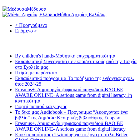
Μέδουσα
Μύθοι Αρχαίας Ελλάδας
< Προηγούμενο
Επόμενο >
Τελευταία νέα
By children's hands-Μαθητική επιχειρηματικότητα
Εκπαιδευτική Συνεργασία με εκπαιδευτικούς από την Τσεχία
στο Σχολείο μας
Πτήση με αερόστατο
Εκπαιδευτικό πρόγραμμα-Το ποδήλατο της ενέργειας σχολ.
έτος 2024-25
Erasmus+. Δημιουργία ψηφιακού παιχνιδιού-ΒΑΟ BE
AWARE ONLINE- A serious game from digital literacy 1η
κινητικότητα
Γιορτή παππού και γιαγιάς
Το δικό μας Audiobook – Πρόγραμμα “Ακούγοντας ένα
βιβλίο” της Δημόσια Κεντρικής βιβλιοθήκης Σερρών
Erasmus+. Δημιουργία ψηφιακού παιχνιδιού-ΒΑΟ BE
AWARE ONLINE- A serious game from digital literacy
Ετικέτα ποιότητας eTwinning για το έργο με τίτλο Better