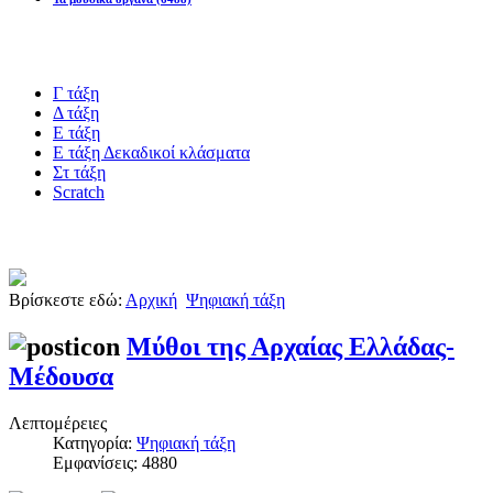
Blogs υλικό
Γ τάξη
Δ τάξη
Ε τάξη
Ε τάξη Δεκαδικοί κλάσματα
Στ τάξη
Scratch
Πιστοποίηση esafety
Βρίσκεστε εδώ:
Αρχική
Ψηφιακή τάξη
Μύθοι της Αρχαίας Ελλάδας-
Μέδουσα
Λεπτομέρειες
Κατηγορία:
Ψηφιακή τάξη
Εμφανίσεις: 4880