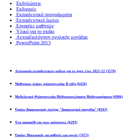
Εκδηλώσεις
Εκδρομές
Εκπαιδευτικά προγράμματα
Εκπαιδευτικοί όμιλοι
Εργασίες μαθητών
Υλικό για το σκάκι
Αυτοαξιολόγηση σχολικής μονάδας
PowerPoint 2013
Εκπ/κοί Όμιλοι
Λειτουργία εκπαιδευτικών ομίλων για το σχολ. έτος 2021-22
(3570)
Μαθητικος όμιλος φιλαναγνωσίας Β τάξη
(6426)
Μυθολογική Φιλαναγνωσία-Μυθοαναγνώσματα-Μυθογραφήματα
(6906)
Όμιλος Δημιουργικής σκέψης "Δημιουργικά παιχνιδια"
(8163)
Ένα παραμύθι για τους πρόσφυγες
(6293)
Όμιλος Μαγειρικής για μαθητές και γονείς
(7473)