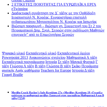
Global Citizens
2 ΕΤΙΚΕΤΕΣ ΠΟΙΟΤΗΤΑΣ ΓΙΑ ΕΥΡΩΠΑΪΚΑ ΕΡΓΑ
eTwinning
Διαδικτυακή συνάντηση της Δ΄ τάξης με την Ορθόδοξη
Ιεραποστολή Ν. Κορέας. Ευχαριστήρια επιστολή
σεβασμιωτάτου Μητροπολίτου Ν. Κορέας και Ιαπωνίας
Βιώσιμη παραγωγή – βιώσιμη γη. Συμμετοχή του Στ 2 του
Πειραματικού Δημ. Σχολ. Σερρών στην εκδήλωση Μαθητών
επιχειρείν” από το Επιμελητήριο Σερρών
Ετικέτες
Ψηφιακό υλικό
Εκπαιδευτικό υλικό
Εκπαιδευτικοί όμιλοι
Powerpoint 2013
Ανακοινώσεις σχολείου
Μαθηματικά Α τάξη
Εκπαιδευτικά προγράμματα
Ιστορία
Στ τάξη
Μαγικά Φυσικά
Γ
τάξη
Γλώσσα Α τάξη
Β τάξη
Γλώσσα Β τάξη
Σκάκι
Πειράματα
φυσικής
Αφής μαθήματα
Teachers for Europe
Ιστορία Δ τάξη
Γραφή Braille
Math games
Μοτίβα-Crack Hacker’s Safe-Κεφάλαιο 27ο «Μοτίβα»-Κεφάλαιο 19 «Γνωρίζω
καλύτερα τα αριθμητικά μοτίβα» Εισαγωγή στην προπαίδεια-Μαθηματικά Α και Β
τάξη
(7254)