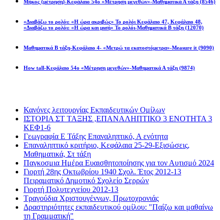
Μήκος (μέτρηση)-Κεφάλαιο 54ο «Μέτρηση μεγεθών»-Μαθηματικά Α τάξη
(8546)
«Διαβάζω το ρολόι: «Η ώρα ακριβώς» Το ρολόι Κεφάλαιο 47, Κεφάλαιο 48,
«Διαβάζω το ρολόι: «Η ώρα και μισή» Το ρολόι-Μαθηματικά Β τάξη
(12070)
Μαθηματικά Β τάξη-Κεφάλαιο 4- «Μετρώ τα εκατοστόμετρα»-Measure it
(9090)
How tall-Κεφάλαιο 54ο «Μέτρηση μεγεθών»-Μαθηματικά Α τάξη
(9874)
Διαβάσατε πιο πολύ
Κανόνες λειτουργίας Εκπαιδευτικών Ομίλων
ΙΣΤΟΡΙΑ ΣΤ ΤΑΞΗΣ ,ΕΠΑΝΑΛΗΠΤΙΚΟ 3 ΕΝΟΤΗΤΑ 3
ΚΕΦ1-6
Γεωγραφία Ε Τάξης Επαναληπτικό, Α ενότητα
Επαναληπτικό κριτήριο, Κεφάλαια 25-29-Εξισώσεις,
Μαθηματικά, Στ τάξη
Παγκοσμια Ημέρα Ευαισθητοποίησης για τον Αυτισμό 2024
Γιορτή 28ης Οκτωβρίου 1940 Σχολ. Έτος 2012-13
Πειραματικό Δημοτικό Σχολείο Σερρών
Γιορτή Πολυτεχνείου 2012-13
Τραγούδια Χριστουγέννων, Πρωτοχρονιάς
Δραστηριότητες εκπαιδευτικού ομίλου: "Παίζω και μαθαίνω
τη Γραμματική"