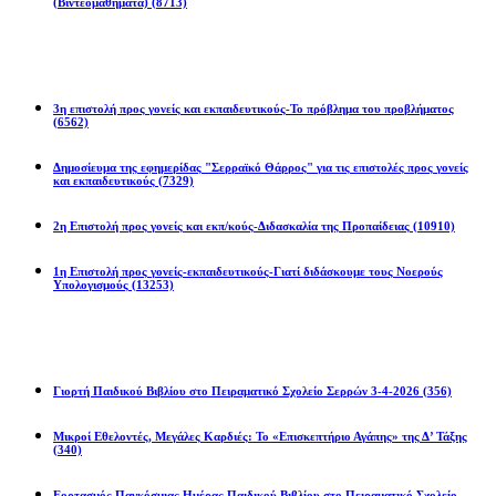
(Βιντεομαθήματα)
(8713)
Επιστολές
3η επιστολή προς γονείς και εκπαιδευτικούς-Το πρόβλημα του προβλήματος
(6562)
Δημοσίευμα της εφημερίδας "Σερραϊκό Θάρρος" για τις επιστολές προς γονείς
και εκπαιδευτικούς
(7329)
2η Eπιστολή προς γονείς και εκπ/κούς-Διδασκαλία της Προπαίδειας
(10910)
1η Επιστολή προς γονείς-εκπαιδευτικούς-Γιατί διδάσκουμε τους Νοερούς
Υπολογισμούς
(13253)
Προγράμματα
Γιορτή Παιδικού Βιβλίου στο Πειραματικό Σχολείο Σερρών 3-4-2026
(356)
Μικροί Εθελοντές, Μεγάλες Καρδιές: Το «Επισκεπτήριο Αγάπης» της Δ’ Τάξης
(340)
Εορτασμός Παγκόσμιας Ημέρας Παιδικού Βιβλίου στο Πειραματικό Σχολείο