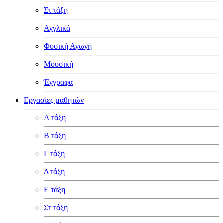
Στ τάξη
Αγγλικά
Φυσική Αγωγή
Μουσική
Έγγραφα
Εργασίες μαθητών
Α τάξη
Β τάξη
Γ τάξη
Δ τάξη
Ε τάξη
Στ τάξη