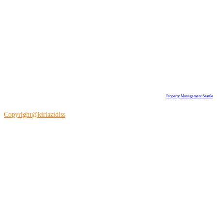
Property Management Seattle
Copyright@kiriazidiss