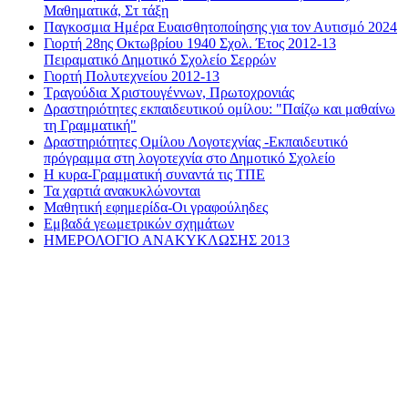
Μαθηματικά, Στ τάξη
Παγκοσμια Ημέρα Ευαισθητοποίησης για τον Αυτισμό 2024
Γιορτή 28ης Οκτωβρίου 1940 Σχολ. Έτος 2012-13
Πειραματικό Δημοτικό Σχολείο Σερρών
Γιορτή Πολυτεχνείου 2012-13
Τραγούδια Χριστουγέννων, Πρωτοχρονιάς
Δραστηριότητες εκπαιδευτικού ομίλου: "Παίζω και μαθαίνω
τη Γραμματική"
Δραστηριότητες Ομίλου Λογοτεχνίας -Εκπαιδευτικό
πρόγραμμα στη λογοτεχνία στο Δημοτικό Σχολείο
Η κυρα-Γραμματική συναντά τις ΤΠΕ
Τα χαρτιά ανακυκλώνονται
Μαθητική εφημερίδα-Οι γραφούληδες
Εμβαδά γεωμετρικών σχημάτων
ΗΜΕΡΟΛΟΓΙΟ ΑΝΑΚΥΚΛΩΣΗΣ 2013