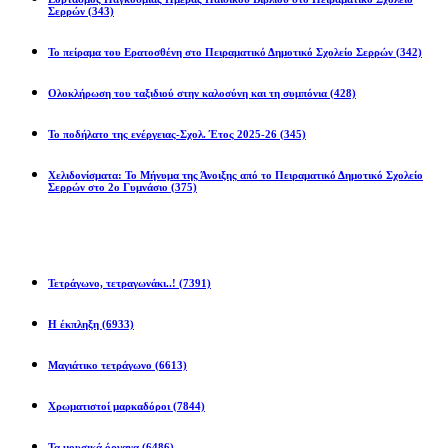
Σερρών
(343)
Το πείραμα του Ερατοσθένη στο Πειραματικό Δημοτικό Σχολείο Σερρών
(342)
Ολοκλήρωση του ταξιδιού στην καλοσύνη και τη συμπόνια
(428)
Το ποδήλατο της ενέργειας-Σχολ. Έτος 2025-26
(345)
Χελιδονίσματα: Το Μήνυμα της Άνοιξης από το Πειραματικό Δημοτικό Σχολείο
Σερρών στο 2ο Γυμνάσιο
(375)
Προβλήματα
Τετράγωνο, τετραγωνάκι..!
(7391)
Η έκπληξη
(6933)
Μαγιάτικο τετράγωνο
(6613)
Χρωματιστοί μαρκαδόροι
(7844)
Τα μουσικά όργανα
(6486)