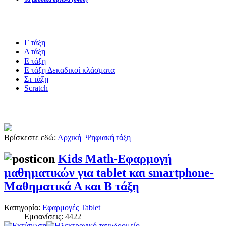
Blogs υλικό
Γ τάξη
Δ τάξη
Ε τάξη
Ε τάξη Δεκαδικοί κλάσματα
Στ τάξη
Scratch
Πιστοποίηση esafety
Βρίσκεστε εδώ:
Αρχική
Ψηφιακή τάξη
Kids Math-Εφαρμογή
μαθηματικών για tablet και smartphone-
Μαθηματικά Α και Β τάξη
Κατηγορία:
Εφαρμογές Tablet
Εμφανίσεις: 4422