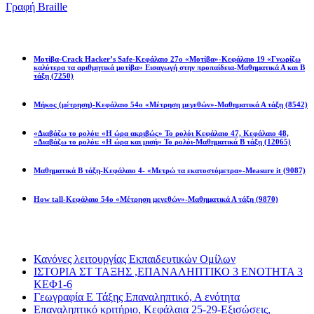
Γραφή Braille
Math games
Μοτίβα-Crack Hacker’s Safe-Κεφάλαιο 27ο «Μοτίβα»-Κεφάλαιο 19 «Γνωρίζω
καλύτερα τα αριθμητικά μοτίβα» Εισαγωγή στην προπαίδεια-Μαθηματικά Α και Β
τάξη
(7250)
Μήκος (μέτρηση)-Κεφάλαιο 54ο «Μέτρηση μεγεθών»-Μαθηματικά Α τάξη
(8542)
«Διαβάζω το ρολόι: «Η ώρα ακριβώς» Το ρολόι Κεφάλαιο 47, Κεφάλαιο 48,
«Διαβάζω το ρολόι: «Η ώρα και μισή» Το ρολόι-Μαθηματικά Β τάξη
(12065)
Μαθηματικά Β τάξη-Κεφάλαιο 4- «Μετρώ τα εκατοστόμετρα»-Measure it
(9087)
How tall-Κεφάλαιο 54ο «Μέτρηση μεγεθών»-Μαθηματικά Α τάξη
(9870)
Διαβάσατε πιο πολύ
Κανόνες λειτουργίας Εκπαιδευτικών Ομίλων
ΙΣΤΟΡΙΑ ΣΤ ΤΑΞΗΣ ,ΕΠΑΝΑΛΗΠΤΙΚΟ 3 ΕΝΟΤΗΤΑ 3
ΚΕΦ1-6
Γεωγραφία Ε Τάξης Επαναληπτικό, Α ενότητα
Επαναληπτικό κριτήριο, Κεφάλαια 25-29-Εξισώσεις,