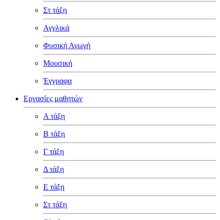
Στ τάξη
Αγγλικά
Φυσική Αγωγή
Μουσική
Έγγραφα
Εργασίες μαθητών
Α τάξη
Β τάξη
Γ τάξη
Δ τάξη
Ε τάξη
Στ τάξη