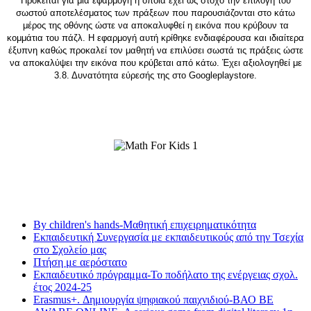
Πρόκειται για μια εφαρμογή η οποία έχει ως στόχο την επιλογή του
σωστού αποτελέσματος των πράξεων που παρουσιάζονται στο κάτω
μέρος της οθόνης ώστε να αποκαλυφθεί η εικόνα που κρύβουν τα
κομμάτια του πάζλ. Η εφαρμογή αυτή κρίθηκε ενδιαφέρουσα και ιδιαίτερα
έξυπνη καθώς προκαλεί τον μαθητή να επιλύσει σωστά τις πράξεις ώστε
να αποκαλύψει την εικόνα που κρύβεται από κάτω. Έχει αξιολογηθεί με
3.8. Δυνατότητα εύρεσής της στο
Google
play
store
.
Τελευταία νέα
By children's hands-Μαθητική επιχειρηματικότητα
Εκπαιδευτική Συνεργασία με εκπαιδευτικούς από την Τσεχία
στο Σχολείο μας
Πτήση με αερόστατο
Εκπαιδευτικό πρόγραμμα-Το ποδήλατο της ενέργειας σχολ.
έτος 2024-25
Erasmus+. Δημιουργία ψηφιακού παιχνιδιού-ΒΑΟ BE