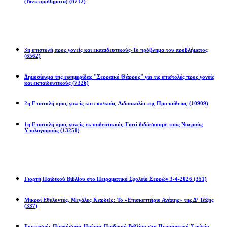
(Βιντεομαθήματα)
(8712)
Επιστολές
3η επιστολή προς γονείς και εκπαιδευτικούς-Το πρόβλημα του προβλήματος
(6562)
Δημοσίευμα της εφημερίδας "Σερραϊκό Θάρρος" για τις επιστολές προς γονείς
και εκπαιδευτικούς
(7326)
2η Eπιστολή προς γονείς και εκπ/κούς-Διδασκαλία της Προπαίδειας
(10909)
1η Επιστολή προς γονείς-εκπαιδευτικούς-Γιατί διδάσκουμε τους Νοερούς
Υπολογισμούς
(13251)
Προγράμματα
Γιορτή Παιδικού Βιβλίου στο Πειραματικό Σχολείο Σερρών 3-4-2026
(351)
Μικροί Εθελοντές, Μεγάλες Καρδιές: Το «Επισκεπτήριο Αγάπης» της Δ’ Τάξης
(337)
Εορτασμός Παγκόσμιας Ημέρας Παιδικού Βιβλίου στο Πειραματικό Σχολείο