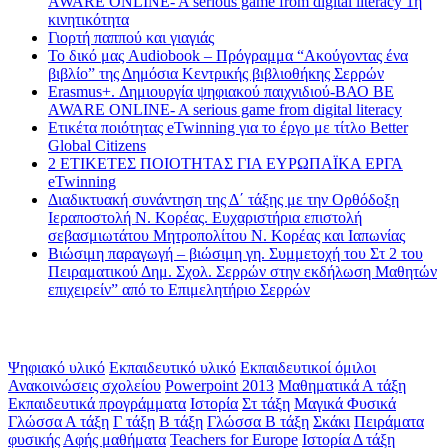
AWARE ONLINE- A serious game from digital literacy 1η
κινητικότητα
Γιορτή παππού και γιαγιάς
Το δικό μας Audiobook – Πρόγραμμα “Ακούγοντας ένα
βιβλίο” της Δημόσια Κεντρικής βιβλιοθήκης Σερρών
Erasmus+. Δημιουργία ψηφιακού παιχνιδιού-ΒΑΟ BE
AWARE ONLINE- A serious game from digital literacy
Ετικέτα ποιότητας eTwinning για το έργο με τίτλο Better
Global Citizens
2 ΕΤΙΚΕΤΕΣ ΠΟΙΟΤΗΤΑΣ ΓΙΑ ΕΥΡΩΠΑΪΚΑ ΕΡΓΑ
eTwinning
Διαδικτυακή συνάντηση της Δ΄ τάξης με την Ορθόδοξη
Ιεραποστολή Ν. Κορέας. Ευχαριστήρια επιστολή
σεβασμιωτάτου Μητροπολίτου Ν. Κορέας και Ιαπωνίας
Βιώσιμη παραγωγή – βιώσιμη γη. Συμμετοχή του Στ 2 του
Πειραματικού Δημ. Σχολ. Σερρών στην εκδήλωση Μαθητών
επιχειρείν” από το Επιμελητήριο Σερρών
Ετικέτες
Ψηφιακό υλικό
Εκπαιδευτικό υλικό
Εκπαιδευτικοί όμιλοι
Ανακοινώσεις σχολείου
Powerpoint 2013
Μαθηματικά Α τάξη
Εκπαιδευτικά προγράμματα
Ιστορία
Στ τάξη
Μαγικά Φυσικά
Γλώσσα Α τάξη
Γ τάξη
Β τάξη
Γλώσσα Β τάξη
Σκάκι
Πειράματα
φυσικής
Αφής μαθήματα
Teachers for Europe
Ιστορία Δ τάξη