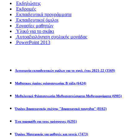
Εκδηλώσεις
Εκδρομές
Εκπαιδευτικά προγράμματα
Εκπαιδευτικοί όμιλοι
Εργασίες μαθητών
Υλικό για το σκάκι
Αυτοαξιολόγηση σχολικής μονάδας
PowerPoint 2013
Εκπ/κοί Όμιλοι
Λειτουργία εκπαιδευτικών ομίλων για το σχολ. έτος 2021-22
(3569)
Μαθητικος όμιλος φιλαναγνωσίας Β τάξη
(6424)
Μυθολογική Φιλαναγνωσία-Μυθοαναγνώσματα-Μυθογραφήματα
(6905)
Όμιλος Δημιουργικής σκέψης "Δημιουργικά παιχνιδια"
(8162)
Ένα παραμύθι για τους πρόσφυγες
(6291)
Όμιλος Μαγειρικής για μαθητές και γονείς
(7473)