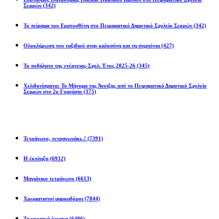
Σερρών
(342)
Το πείραμα του Ερατοσθένη στο Πειραματικό Δημοτικό Σχολείο Σερρών
(342)
Ολοκλήρωση του ταξιδιού στην καλοσύνη και τη συμπόνια
(427)
Το ποδήλατο της ενέργειας-Σχολ. Έτος 2025-26
(345)
Χελιδονίσματα: Το Μήνυμα της Άνοιξης από το Πειραματικό Δημοτικό Σχολείο
Σερρών στο 2ο Γυμνάσιο
(375)
Προβλήματα
Τετράγωνο, τετραγωνάκι..!
(7391)
Η έκπληξη
(6932)
Μαγιάτικο τετράγωνο
(6613)
Χρωματιστοί μαρκαδόροι
(7844)
Τα μουσικά όργανα
(6486)