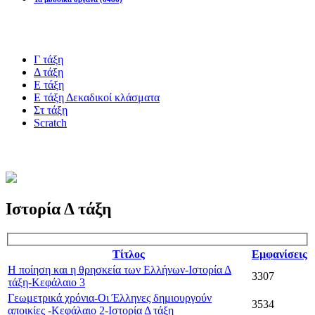
Blogs υλικό
Γ τάξη
Δ τάξη
Ε τάξη
Ε τάξη Δεκαδικοί κλάσματα
Στ τάξη
Scratch
Πιστοποίηση esafety
Ιστορία Δ τάξη
Τίτλος
Εμφανίσεις
Η ποίηση και η θρησκεία των Ελλήνων-Ιστορία Δ
3307
τάξη-Κεφάλαιο 3
Γεωμετρικά χρόνια-Οι Έλληνες δημιουργούν
3534
αποικίες -Κεφάλαιο 2-Ιστορία Δ τάξη