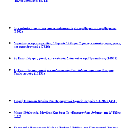
(Βιντεομαθήματα)
(8712)
Επιστολές
3η επιστολή προς γονείς και εκπαιδευτικούς-Το πρόβλημα του προβλήματος
(6562)
Δημοσίευμα της εφημερίδας "Σερραϊκό Θάρρος" για τις επιστολές προς γονείς
και εκπαιδευτικούς
(7326)
2η Eπιστολή προς γονείς και εκπ/κούς-Διδασκαλία της Προπαίδειας
(10909)
1η Επιστολή προς γονείς-εκπαιδευτικούς-Γιατί διδάσκουμε τους Νοερούς
Υπολογισμούς
(13251)
Προγράμματα
Γιορτή Παιδικού Βιβλίου στο Πειραματικό Σχολείο Σερρών 3-4-2026
(351)
Μικροί Εθελοντές, Μεγάλες Καρδιές: Το «Επισκεπτήριο Αγάπης» της Δ’ Τάξης
(337)
Εορτασμός Παγκόσμιας Ημέρας Παιδικού Βιβλίου στο Πειραματικό Σχολείο