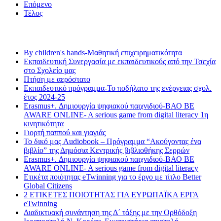
Επόμενο
Τέλος
Τελευταία νέα
By children's hands-Μαθητική επιχειρηματικότητα
Εκπαιδευτική Συνεργασία με εκπαιδευτικούς από την Τσεχία
στο Σχολείο μας
Πτήση με αερόστατο
Εκπαιδευτικό πρόγραμμα-Το ποδήλατο της ενέργειας σχολ.
έτος 2024-25
Erasmus+. Δημιουργία ψηφιακού παιχνιδιού-ΒΑΟ BE
AWARE ONLINE- A serious game from digital literacy 1η
κινητικότητα
Γιορτή παππού και γιαγιάς
Το δικό μας Audiobook – Πρόγραμμα “Ακούγοντας ένα
βιβλίο” της Δημόσια Κεντρικής βιβλιοθήκης Σερρών
Erasmus+. Δημιουργία ψηφιακού παιχνιδιού-ΒΑΟ BE
AWARE ONLINE- A serious game from digital literacy
Ετικέτα ποιότητας eTwinning για το έργο με τίτλο Better
Global Citizens
2 ΕΤΙΚΕΤΕΣ ΠΟΙΟΤΗΤΑΣ ΓΙΑ ΕΥΡΩΠΑΪΚΑ ΕΡΓΑ
eTwinning
Διαδικτυακή συνάντηση της Δ΄ τάξης με την Ορθόδοξη