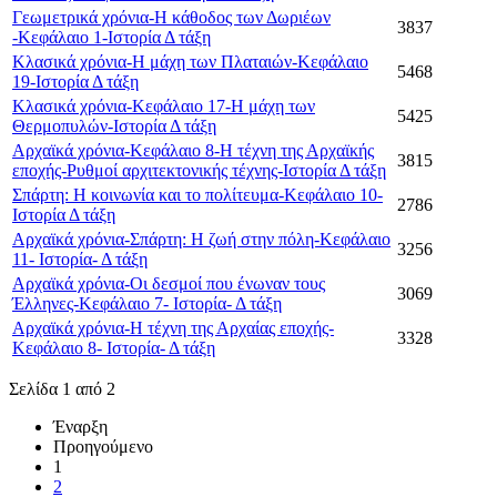
Γεωμετρικά χρόνια-Η κάθοδος των Δωριέων
3837
-Κεφάλαιο 1-Ιστορία Δ τάξη
Κλασικά χρόνια-Η μάχη των Πλαταιών-Κεφάλαιο
5468
19-Ιστορία Δ τάξη
Κλασικά χρόνια-Κεφάλαιο 17-Η μάχη των
5425
Θερμοπυλών-Ιστορία Δ τάξη
Αρχαϊκά χρόνια-Κεφάλαιο 8-Η τέχνη της Αρχαϊκής
3815
εποχής-Ρυθμοί αρχιτεκτονικής τέχνης-Ιστορία Δ τάξη
Σπάρτη: Η κοινωνία και το πολίτευμα-Κεφάλαιο 10-
2786
Ιστορία Δ τάξη
Αρχαϊκά χρόνια-Σπάρτη: Η ζωή στην πόλη-Κεφάλαιο
3256
11- Ιστορία- Δ τάξη
Αρχαϊκά χρόνια-Οι δεσμοί που ένωναν τους
3069
Έλληνες-Κεφάλαιο 7- Ιστορία- Δ τάξη
Αρχαϊκά χρόνια-Η τέχνη της Αρχαίας εποχής-
3328
Κεφάλαιο 8- Ιστορία- Δ τάξη
Σελίδα 1 από 2
Έναρξη
Προηγούμενο
1
2