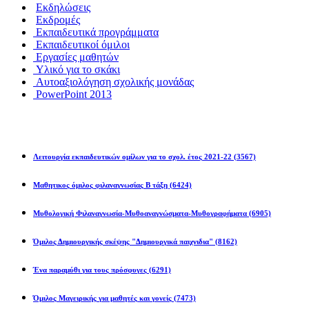
Εκδηλώσεις
Εκδρομές
Εκπαιδευτικά προγράμματα
Εκπαιδευτικοί όμιλοι
Εργασίες μαθητών
Υλικό για το σκάκι
Αυτοαξιολόγηση σχολικής μονάδας
PowerPoint 2013
Εκπ/κοί Όμιλοι
Λειτουργία εκπαιδευτικών ομίλων για το σχολ. έτος 2021-22
(3567)
Μαθητικος όμιλος φιλαναγνωσίας Β τάξη
(6424)
Μυθολογική Φιλαναγνωσία-Μυθοαναγνώσματα-Μυθογραφήματα
(6905)
Όμιλος Δημιουργικής σκέψης "Δημιουργικά παιχνιδια"
(8162)
Ένα παραμύθι για τους πρόσφυγες
(6291)
Όμιλος Μαγειρικής για μαθητές και γονείς
(7473)