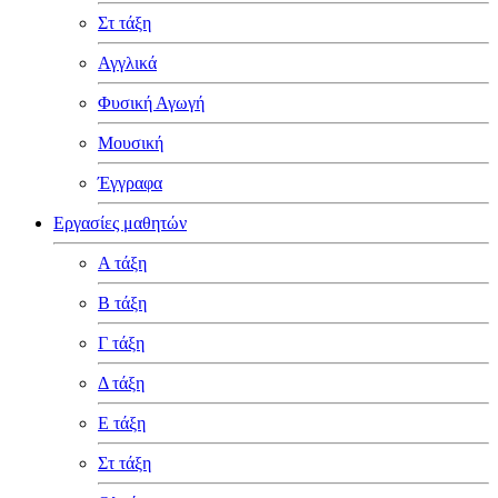
Στ τάξη
Αγγλικά
Φυσική Αγωγή
Μουσική
Έγγραφα
Εργασίες μαθητών
Α τάξη
Β τάξη
Γ τάξη
Δ τάξη
Ε τάξη
Στ τάξη