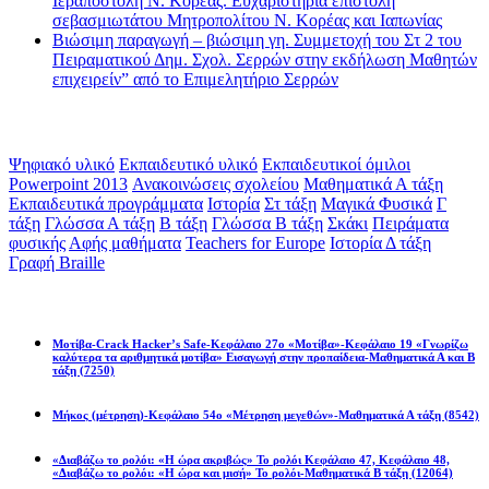
Ιεραποστολή Ν. Κορέας. Ευχαριστήρια επιστολή
σεβασμιωτάτου Μητροπολίτου Ν. Κορέας και Ιαπωνίας
Βιώσιμη παραγωγή – βιώσιμη γη. Συμμετοχή του Στ 2 του
Πειραματικού Δημ. Σχολ. Σερρών στην εκδήλωση Μαθητών
επιχειρείν” από το Επιμελητήριο Σερρών
Ετικέτες
Ψηφιακό υλικό
Εκπαιδευτικό υλικό
Εκπαιδευτικοί όμιλοι
Powerpoint 2013
Ανακοινώσεις σχολείου
Μαθηματικά Α τάξη
Εκπαιδευτικά προγράμματα
Ιστορία
Στ τάξη
Μαγικά Φυσικά
Γ
τάξη
Γλώσσα Α τάξη
Β τάξη
Γλώσσα Β τάξη
Σκάκι
Πειράματα
φυσικής
Αφής μαθήματα
Teachers for Europe
Ιστορία Δ τάξη
Γραφή Braille
Math games
Μοτίβα-Crack Hacker’s Safe-Κεφάλαιο 27ο «Μοτίβα»-Κεφάλαιο 19 «Γνωρίζω
καλύτερα τα αριθμητικά μοτίβα» Εισαγωγή στην προπαίδεια-Μαθηματικά Α και Β
τάξη
(7250)
Μήκος (μέτρηση)-Κεφάλαιο 54ο «Μέτρηση μεγεθών»-Μαθηματικά Α τάξη
(8542)
«Διαβάζω το ρολόι: «Η ώρα ακριβώς» Το ρολόι Κεφάλαιο 47, Κεφάλαιο 48,
«Διαβάζω το ρολόι: «Η ώρα και μισή» Το ρολόι-Μαθηματικά Β τάξη
(12064)