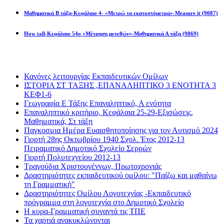
Μαθηματικά Β τάξη-Κεφάλαιο 4- «Μετρώ τα εκατοστόμετρα»-Measure it
(9087)
How tall-Κεφάλαιο 54ο «Μέτρηση μεγεθών»-Μαθηματικά Α τάξη
(9869)
Διαβάσατε πιο πολύ
Κανόνες λειτουργίας Εκπαιδευτικών Ομίλων
ΙΣΤΟΡΙΑ ΣΤ ΤΑΞΗΣ ,ΕΠΑΝΑΛΗΠΤΙΚΟ 3 ΕΝΟΤΗΤΑ 3
ΚΕΦ1-6
Γεωγραφία Ε Τάξης Επαναληπτικό, Α ενότητα
Επαναληπτικό κριτήριο, Κεφάλαια 25-29-Εξισώσεις,
Μαθηματικά, Στ τάξη
Παγκοσμια Ημέρα Ευαισθητοποίησης για τον Αυτισμό 2024
Γιορτή 28ης Οκτωβρίου 1940 Σχολ. Έτος 2012-13
Πειραματικό Δημοτικό Σχολείο Σερρών
Γιορτή Πολυτεχνείου 2012-13
Τραγούδια Χριστουγέννων, Πρωτοχρονιάς
Δραστηριότητες εκπαιδευτικού ομίλου: "Παίζω και μαθαίνω
τη Γραμματική"
Δραστηριότητες Ομίλου Λογοτεχνίας -Εκπαιδευτικό
πρόγραμμα στη λογοτεχνία στο Δημοτικό Σχολείο
Η κυρα-Γραμματική συναντά τις ΤΠΕ
Τα χαρτιά ανακυκλώνονται