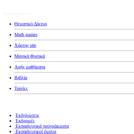
Πλευρικό μενού
Θεματικό Δίκτυο
Math games
Χάρτης site
Μαγικά Φυσικά
Αφής μαθήματα
Βιβλία
Ταινίες
Κατηγορίες
Εκδηλώσεις
Εκδρομές
Εκπαιδευτικά προγράμματα
Εκπαιδευτικοί όμιλοι