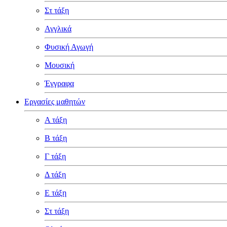
Στ τάξη
Αγγλικά
Φυσική Αγωγή
Μουσική
Έγγραφα
Εργασίες μαθητών
Α τάξη
Β τάξη
Γ τάξη
Δ τάξη
Ε τάξη
Στ τάξη