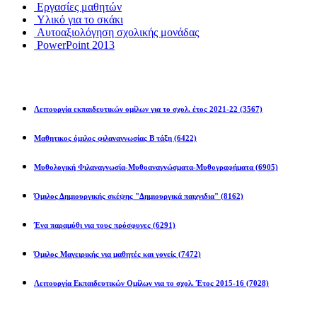
Εργασίες μαθητών
Υλικό για το σκάκι
Αυτοαξιολόγηση σχολικής μονάδας
PowerPoint 2013
Εκπ/κοί Όμιλοι
Λειτουργία εκπαιδευτικών ομίλων για το σχολ. έτος 2021-22
(3567)
Μαθητικος όμιλος φιλαναγνωσίας Β τάξη
(6422)
Μυθολογική Φιλαναγνωσία-Μυθοαναγνώσματα-Μυθογραφήματα
(6905)
Όμιλος Δημιουργικής σκέψης "Δημιουργικά παιχνιδια"
(8162)
Ένα παραμύθι για τους πρόσφυγες
(6291)
Όμιλος Μαγειρικής για μαθητές και γονείς
(7472)
Λειτουργία Εκπαιδευτικών Ομίλων για το σχολ. Έτος 2015-16
(7028)