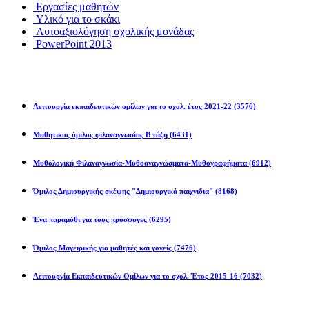
Εργασίες μαθητών
Υλικό για το σκάκι
Αυτοαξιολόγηση σχολικής μονάδας
PowerPoint 2013
Εκπ/κοί Όμιλοι
Λειτουργία εκπαιδευτικών ομίλων για το σχολ. έτος 2021-22
(3576)
Μαθητικος όμιλος φιλαναγνωσίας Β τάξη
(6431)
Μυθολογική Φιλαναγνωσία-Μυθοαναγνώσματα-Μυθογραφήματα
(6912)
Όμιλος Δημιουργικής σκέψης "Δημιουργικά παιχνιδια"
(8168)
Ένα παραμύθι για τους πρόσφυγες
(6295)
Όμιλος Μαγειρικής για μαθητές και γονείς
(7476)
Λειτουργία Εκπαιδευτικών Ομίλων για το σχολ. Έτος 2015-16
(7032)