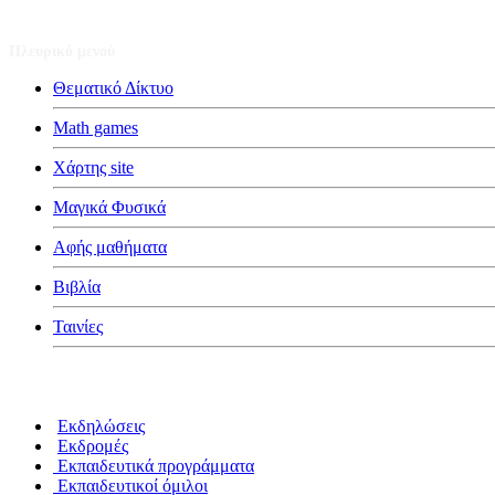
Πλευρικό μενού
Θεματικό Δίκτυο
Math games
Χάρτης site
Μαγικά Φυσικά
Αφής μαθήματα
Βιβλία
Ταινίες
Κατηγορίες
Εκδηλώσεις
Εκδρομές
Εκπαιδευτικά προγράμματα
Εκπαιδευτικοί όμιλοι