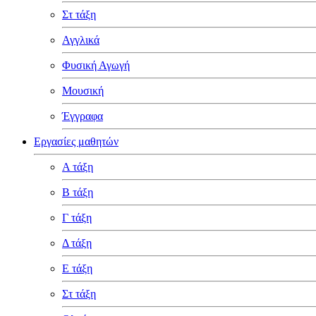
Στ τάξη
Αγγλικά
Φυσική Αγωγή
Μουσική
Έγγραφα
Εργασίες μαθητών
Α τάξη
Β τάξη
Γ τάξη
Δ τάξη
Ε τάξη
Στ τάξη